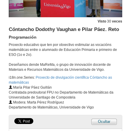
Epidemiología
1 de xuño de 2022
Visto
30
veces
Quenda de preguntas e Reto. Cóntancho Florence Nightimgale e Andrea Vilar
Epidemiología
Cóntancho Dodothy Vaughan e Pilar Páez. Reto
1 de xuño de 2022
Programación
Proxecto educativo que ten por obxectivo estimular as vocacións
Cóntancho Hipatia de Alexandría e Beatriz Álvarez
matemáticas entre o alumnado de Educación Primaria e primeiro de
Astronomía
ESO (1o e 2o).
7 de abr. de 2022
Deseñamos dende MaReMa, o grupo de innovación docente de
Materiais e Recursos Matemáticos da Universidade de Vigo.
Cóntancho Emmy Noether e Olga Pérez
i18n.one.Series:
Proxecto de divulgación científica Cóntancho as
Artista
matemáticas
7 de abr. de 2022
María Pilar Páez Guillán
Contratada predoutoral FPU no Departamento de Matemáticas da
Universidade de Santiago de Compostela
Quenda de preguntas. Cóntancho Emmy Noether e Olga Pérez
Modera: Marta Pérez Rodríguez
Artista
Departamento de Matemáticas, Universidade de Vigo
7 de abr. de 2022
Ocultar
Cóntancho Ada Lovelace, Agnes Meyer Driscoll e Xabier García. Vocacións matemáticas