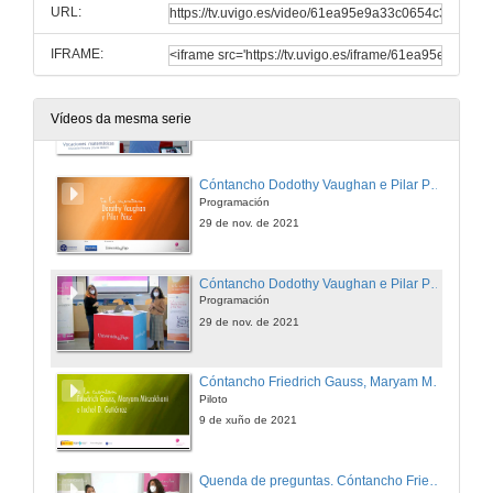
Criptografía
URL:
9 de dec. de 2021
IFRAME:
Quenda de preguntas. Cóntancho Ada Lovelace, Agnes Meyer Driscoll e Xabier García. Vocacións matemáticas
Xeira
Vídeos da mesma serie
9 de dec. de 2021
Cóntancho Dodothy Vaughan e Pilar Páez
Programación
29 de nov. de 2021
Cóntancho Dodothy Vaughan e Pilar Páez. Reto
Programación
29 de nov. de 2021
Cóntancho Friedrich Gauss, Maryam Mirzakhani e Ixchel D. Gutiérrez
Piloto
9 de xuño de 2021
Quenda de preguntas. Cóntancho Friedrich Gauss, Maryam Mirzakhani e Ixchel D. Gutiérrez