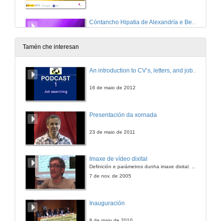
Cóntancho Hipatia de Alexandría e Beatriz Álvarez
22 de mar. de 2024
Tamén che interesan
Quenda de preguntas. Cóntancho Hipatia de Alexandría e Beatriz Álvarez
An introduction to CV’s, letters, and job searching
22 de mar. de 2024
16 de maio de 2012
Cóntancho Emmy Noether e Olga Pérez
Presentación da xornada
22 de mar. de 2024
23 de maio de 2011
Quenda de preguntas. Cóntancho Emmy Noether e Olga Pérez
Imaxe de vídeo dixital
Definición e parámetros dunha imaxe dixital. Resolución e Aspecto. Profundidade da cor. Compresión. Frame por segundo. Entrelazado. Campos, cadros
22 de mar. de 2024
7 de nov. de 2005
Cóntancho Ada Lovelace, Agnes Meyer Driscoll e Xabier García. Vocacións matemáticas
Inauguración
Criptografía
31 de xan. de 2024
8 de maio de 2010