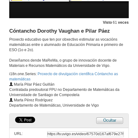
Cóntancho Florence Nightingale y Andrea Vilar. Quenda de preguntas.
Visto
61
veces
23 de xuño de 2025
Cóntancho Dorothy Vaughan e Pilar Páez
Proxecto educativo que ten por obxectivo estimular as vocacións
Te lo cuentan Maryam Mirzakhani e Ixchel D. Gutiérrez
matemáticas entre o alumnado de Educación Primaria e primeiro de
ESO (1o e 2o).
9 de xuño de 2025
Deseñamos dende MaReMa, o grupo de innovación docente de
Materiais e Recursos Matemáticos da Universidade de Vigo.
Cóntancho Hipatia de Alexandría e Beatriz Álvarez
i18n.one.Series:
Proxecto de divulgación científica Cóntancho as
matemáticas
10 de abr. de 2025
María Pilar Páez Guillán
Contratada predoutoral FPU no Departamento de Matemáticas da
Universidade de Santiago de Compostela
Cóntancho Emmy Noether e Olga Pérez
Marta Pérez Rodríguez
Departamento de Matemáticas, Universidade de Vigo
10 de abr. de 2025
Ocultar
Cóntancho Ada Lovelace, Agnes Meyer Driscoll e Xabier García.
URL:
4 de dec. de 2024