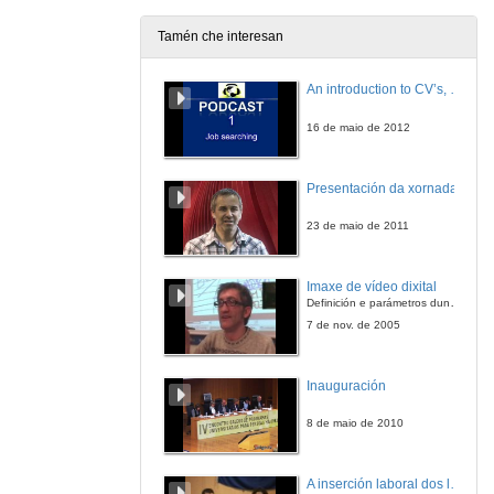
9 de xuño de 2025
Tamén che interesan
Cóntancho Hipatia de Alexandría e Beatriz Álvarez
An introduction to CV’s, letters, and job searching
10 de abr. de 2025
16 de maio de 2012
Cóntancho Emmy Noether e Olga Pérez
Presentación da xornada
10 de abr. de 2025
23 de maio de 2011
Cóntancho Ada Lovelace, Agnes Meyer Driscoll e Xabier García.
Imaxe de vídeo dixital
4 de dec. de 2024
Definición e parámetros dunha imaxe dixital. Resolución e Aspecto. Profundidade da cor. Compresión. Frame por segundo. Entrelazado. Campos, cadros
7 de nov. de 2005
Cóntancho Ada Lovelace, Agnes Meyer Driscoll e Xabier García. Quenda de preguntas
Inauguración
4 de dec. de 2024
8 de maio de 2010
Cóntancho Dorothy Vaughan e Pilar Páez
A inserción laboral dos licenciados en Ciencias do Mar: a carreira investigadora
4 de dec. de 2024