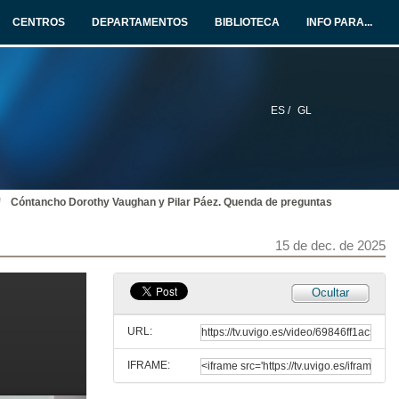
1 de xuño de 2026
CENTROS
DEPARTAMENTOS
BIBLIOTECA
INFO PARA...
Cóntancho Florence Nightingale y Andrea Vilar.
Conferencia
25 de maio de 2026
ES /
GL
Cóntancho Hipatia de Alexandría e Beatriz Álvarez
26 de mar. de 2026
Cóntancho Dorothy Vaughan y Pilar Páez. Quenda de preguntas
Cóntancho Emmy Noether e Olga Pérez
26 de mar. de 2026
15 de dec. de 2025
Cóntancho Ada Lovelace, Agnes Meyer Driscoll e Xabier García.
Ocultar
15 de dec. de 2025
URL:
IFRAME:
Cóntancho Dorothy Vaughan y Pilar Páez