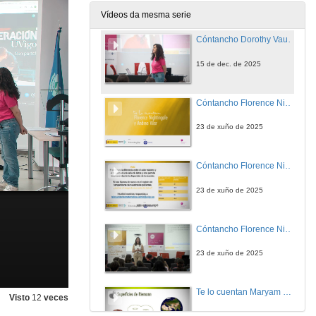
15 de dec. de 2025
Vídeos da mesma serie
Cóntancho Dorothy Vaughan y Pilar Páez. Quenda de preguntas
15 de dec. de 2025
Cóntancho Florence Nightingale y Andrea Vilar.
23 de xuño de 2025
Cóntancho Florence Nightingale y Andrea Vilar. Reto
23 de xuño de 2025
Cóntancho Florence Nightingale y Andrea Vilar. Quenda de preguntas.
23 de xuño de 2025
Te lo cuentan Maryam Mirzakhani e Ixchel D. Gutiérrez
Visto
12
veces