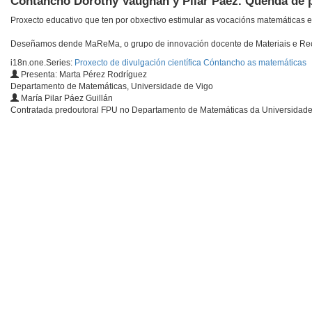
Cóntancho Dorothy Vaughan y Pilar Páez. Quenda de 
Proxecto educativo que ten por obxectivo estimular as vocacións matemáticas 
Deseñamos dende MaReMa, o grupo de innovación docente de Materiais e Rec
i18n.one.Series:
Proxecto de divulgación científica Cóntancho as matemáticas
Presenta: Marta Pérez Rodríguez
Departamento de Matemáticas, Universidade de Vigo
María Pilar Páez Guillán
Contratada predoutoral FPU no Departamento de Matemáticas da Universidad