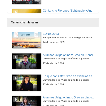
Cóntancho Florence Nightingale y Andrea Vilar.
23 de xuño de 2025
Tamén che interesan
Cóntancho Florence Nightingale y Andrea Vilar. Reto
EUNIS 2023
European univesrities and the digital transformation: challenges and opportunities ahead
23 de xuño de 2025
14 de xuño de 2023
Cóntancho Florence Nightingale y Andrea Vilar. Quenda de preguntas.
Alumnos Uvigo opinan: Grao en Ciencias da Linguaxe e Estudos Literarios
Universidade de Vigo: aquí todo é posible
23 de xuño de 2025
27 de abr. de 2016
Te lo cuentan Maryam Mirzakhani e Ixchel D. Gutiérrez
En que consiste? Grao en Ciencias da Linguaxe e Estudos Literarios
Universidade de Vigo: aquí todo é posible
9 de xuño de 2025
27 de abr. de 2016
Cóntancho Hipatia de Alexandría e Beatriz Álvarez
Alumnos Uvigo opinan: Grao en Linguas Estranxeiras
Universidade de Vigo: aquí todo é posible
10 de abr. de 2025
27 de abr. de 2016