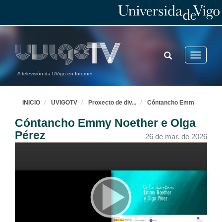
TOGGLE
Toggle
SEARCH
navigatio
A televisión da UVigo en Internet
INICIO
UVIGOTV
Proxecto de div
...
Cóntancho Emm
Cóntancho Emmy Noether e Olga
Pérez
26 de mar. de 2026