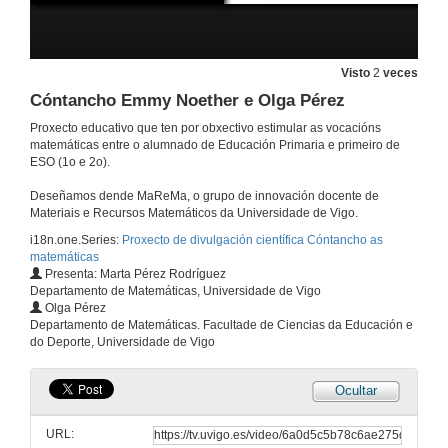
Visto
2
veces
Cóntancho Emmy Noether e Olga Pérez
Proxecto educativo que ten por obxectivo estimular as vocacións
matemáticas entre o alumnado de Educación Primaria e primeiro de
ESO (1o e 2o).
Deseñamos dende MaReMa, o grupo de innovación docente de
Materiais e Recursos Matemáticos da Universidade de Vigo.
i18n.one.Series:
Proxecto de divulgación científica Cóntancho as
matemáticas
Presenta: Marta Pérez Rodríguez
Departamento de Matemáticas, Universidade de Vigo
Olga Pérez
Te lo cuentan Maryam Mirzakhani e Ixchel D. Gutiérrez
Departamento de Matemáticas. Facultade de Ciencias da Educación e
do Deporte, Universidade de Vigo
1 de xuño de 2026
Ocultar
Cóntancho Florence Nightingale y Andrea Vilar.
Conferencia
URL:
25 de maio de 2026