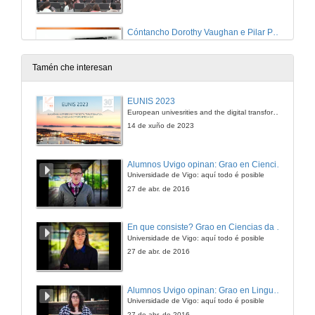
Cóntancho Dorothy Vaughan e Pilar Páez
4 de dec. de 2024
Tamén che interesan
Cóntancho Dorothy Vaughan e Pilar Páez. Quenda de preguntas
EUNIS 2023
European univesrities and the digital transformation: challenges and opportunities ahead
4 de dec. de 2024
14 de xuño de 2023
Cóntancho Maryam Mirzakhani e Ixchel D. Gutiérrez
Alumnos Uvigo opinan: Grao en Ciencias da Linguaxe e Estudos Literarios
Universidade de Vigo: aquí todo é posible
14 de xuño de 2024
27 de abr. de 2016
Cóntancho Florence Nightingale y Andrea Vilar
En que consiste? Grao en Ciencias da Linguaxe e Estudos Literarios
Universidade de Vigo: aquí todo é posible
14 de xuño de 2024
27 de abr. de 2016
Cóntancho Hipatia de Alexandría e Beatriz Álvarez
Alumnos Uvigo opinan: Grao en Linguas Estranxeiras
Universidade de Vigo: aquí todo é posible
22 de mar. de 2024
27 de abr. de 2016