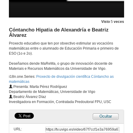
Cóntancho Dorothy Vaughan y Pilar Páez
Visto
5
veces
15 de dec. de 2025
Cóntancho Hipatia de Alexandría e Beatriz
Álvarez
Cóntancho Dorothy Vaughan y Pilar Páez. Quenda de preguntas
Proxecto educativo que ten por obxectivo estimular as vocacións
matemáticas entre o alumnado de Educación Primaria e primeiro de
15 de dec. de 2025
ESO (1o e 2o).
Deseñamos dende MaReMa, o grupo de innovación docente de
Cóntancho Florence Nightingale y Andrea Vilar.
Materiais e Recursos Matemáticos da Universidade de Vigo.
i18n.one.Series:
Proxecto de divulgación científica Cóntancho as
23 de xuño de 2025
matemáticas
Presenta: Marta Pérez Rodríguez
Departamento de Matemáticas, Universidade de Vigo
Cóntancho Florence Nightingale y Andrea Vilar. Reto
Beatriz Álvarez Díaz
Investigadora en Formación, Contratada Predoutoral FPU, USC
23 de xuño de 2025
Ocultar
Cóntancho Florence Nightingale y Andrea Vilar. Quenda de preguntas.
URL:
23 de xuño de 2025