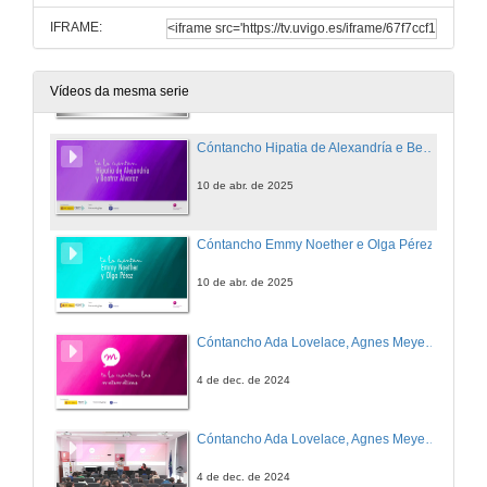
IFRAME:
Te lo cuentan Maryam Mirzakhani e Ixchel D. Gutiérrez
9 de xuño de 2025
Vídeos da mesma serie
Cóntancho Hipatia de Alexandría e Beatriz Álvarez
10 de abr. de 2025
Cóntancho Emmy Noether e Olga Pérez
10 de abr. de 2025
Cóntancho Ada Lovelace, Agnes Meyer Driscoll e Xabier García.
4 de dec. de 2024
Cóntancho Ada Lovelace, Agnes Meyer Driscoll e Xabier García. Quenda de preguntas
4 de dec. de 2024