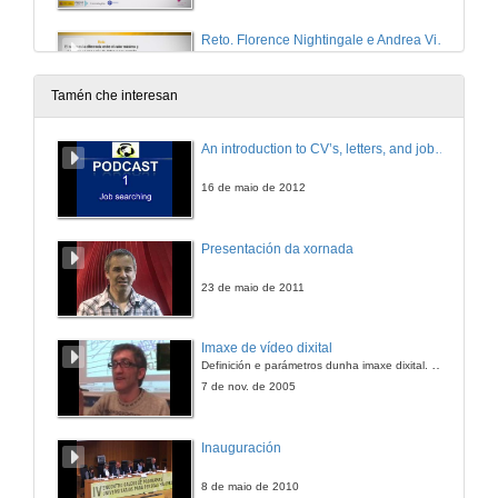
Reto. Florence Nightingale e Andrea Vilar
Epidemiología
7 de xuño de 2023
Tamén che interesan
Te lo cuentan Hipatia de Alejandría y Beatriz Álvarez
An introduction to CV’s, letters, and job searching
Astronomía
29 de mar. de 2023
16 de maio de 2012
Rolda de preguntas. Dino Hipatia de Alejandría e Beatriz Álvarez
Presentación da xornada
Astronomía
29 de mar. de 2023
23 de maio de 2011
Te lo cuentan Emmy Noether y Olga Pérez
Imaxe de vídeo dixital
Artista
Definición e parámetros dunha imaxe dixital. Resolución e Aspecto. Profundidade da cor. Compresión. Frame por segundo. Entrelazado. Campos, cadros
29 de mar. de 2023
7 de nov. de 2005
Te lo cuentan Dorothy Vaughan y Pilar Páez
Inauguración
Programación
16 de dec. de 2022
8 de maio de 2010