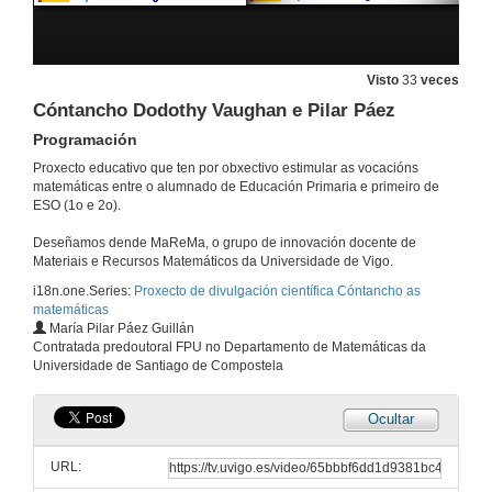
Cóntancho Florence Nightingale y Andrea Vilar
14 de xuño de 2024
Visto
33
veces
Cóntancho Dodothy Vaughan e Pilar Páez
Programación
Cóntancho Hipatia de Alexandría e Beatriz Álvarez
Proxecto educativo que ten por obxectivo estimular as vocacións
22 de mar. de 2024
matemáticas entre o alumnado de Educación Primaria e primeiro de
ESO (1o e 2o).
Quenda de preguntas. Cóntancho Hipatia de Alexandría e Beatriz Álvarez
Deseñamos dende MaReMa, o grupo de innovación docente de
Materiais e Recursos Matemáticos da Universidade de Vigo.
22 de mar. de 2024
i18n.one.Series:
Proxecto de divulgación científica Cóntancho as
matemáticas
María Pilar Páez Guillán
Cóntancho Emmy Noether e Olga Pérez
Contratada predoutoral FPU no Departamento de Matemáticas da
Universidade de Santiago de Compostela
22 de mar. de 2024
Ocultar
Quenda de preguntas. Cóntancho Emmy Noether e Olga Pérez
URL:
22 de mar. de 2024