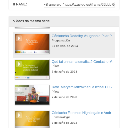
IFRAME:
Cóntancho Ada Lovelace, Agnes Meyer Driscoll e Xabier García. Vocacións matemáticas
Criptografía
31 de xan. de 2024
Vídeos da mesma serie
Cóntancho Dodothy Vaughan e Pilar Páez
Programación
31 de xan. de 2024
Qué fai unha matemática? Cóntacho Maryam Mirzakhani e Ixchel D. Gutiérrez
Píloto
7 de xuño de 2023
Reto. Maryam Mirzakhani e Ixchel D. Gutiérrez
Píloto
7 de xuño de 2023
Cóntacho Florence Nightingale e Andrea Vilar
Epidemiología
7 de xuño de 2023