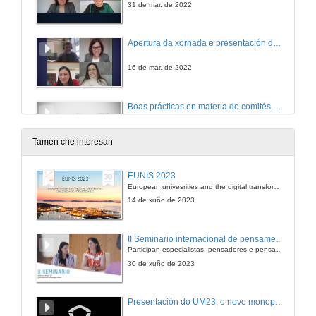
31 de mar. de 2022
Apertura da xornada e presentación de Lluís Rovira
16 de mar. de 2022
Boas prácticas en materia de comités de ética
Conferencia
16 de mar. de 2022
Tamén che interesan
Ética na investigación na Universidade de Vigo
EUNIS 2023
Conferencia
European univesrities and the digital transformation: challenges and opportunities ahead
16 de mar. de 2022
14 de xuño de 2023
Quenda de preguntas. Ética en investigación
II Seminario internacional de pensamento contemporáneo. Pensar o Antropoceno
Participan especialistas, pensadores e pensadoras que traballan desde hai anos sobre temas de pensamento contemporáneo en universidades de Estados Unidos, Reino Unido, Canadá, México e España.
16 de mar. de 2022
30 de xuño de 2023
Apertura do ciclo de seminarios en liña: Estratexia de Recursos Humanos para o Persoal Investigador
Presentación do UM23, o novo monopraza de UVigo Motorsport