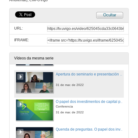
Ambiental), CIM-UVigo
7 de abr. de 2022
Ocultar
Empresas baseadas no coñecemento
Conferencia
URL:
7 de abr. de 2022
IFRAME:
Quenda de preguntas. Emprendemento / Empresas baseadas no coñecemento
7 de abr. de 2022
Vídeos da mesma serie
Apertura do seminario e presentación de Cruz Mendigutia Gómez
31 de mar. de 2022
O papel dos investimentos de capital privado na transferencia de tecnoloxía
Conferencia
31 de mar. de 2022
Quenda de preguntas. O papel dos investimentos de capital privado na transferencia de tecnoloxía