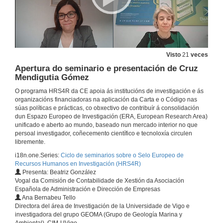
21 de abr. de 2022
Research and health
Conferencia
21 de abr. de 2022
Visto
21
veces
Apertura do seminario e presentación de Cruz
EIT Healt Spain
Mendigutia Gómez
Conferencia
O programa HRS4R da CE apoia ás institucións de investigación e ás
21 de abr. de 2022
organizacións financiadoras na aplicación da Carta e o Código nas
súas políticas e prácticas, co obxectivo de contribuír á consolidación
dun Espazo Europeo de Investigación (ERA, European Research Area)
Quenda de preguntas. Research and health. EIT Healt Spain
unificado e aberto ao mundo, baseado nun mercado interior no que
persoal investigador, coñecemento científico e tecnoloxía circulen
21 de abr. de 2022
libremente.
i18n.one.Series:
Ciclo de seminarios sobre o Selo Europeo de
Recursos Humanos en Investigación (HRS4R)
Apertura do seminario e presentación de Aristides Senra
Presenta: Beatriz González
Vogal da Comisión de Contabilidade de Xestión da Asociación
7 de abr. de 2022
Española de Administración e Dirección de Empresas
Ana Bernabeu Tello
Directora del área de Investigación de la Universidade de Vigo e
Emprendemento
investigadora del grupo GEOMA (Grupo de Geología Marina y
Conferencia