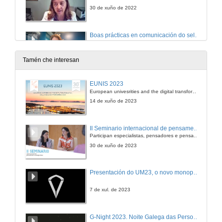
30 de xuño de 2022
Boas prácticas en comunicación do selo HRS4R
Conferencia
30 de xuño de 2022
Tamén che interesan
Quenda de preguntas
EUNIS 2023
European univesrities and the digital transformation: challenges and opportunities ahead
30 de xuño de 2022
14 de xuño de 2023
Apertura do acto, e presentación de Luis Boada
II Seminario internacional de pensamento contemporáneo. Pensar o Antropoceno
Participan especialistas, pensadores e pensadoras que traballan desde hai anos sobre temas de pensamento contemporáneo en universidades de Estados Unidos, Reino Unido, Canadá, México e España.
22 de xuño de 2022
30 de xuño de 2023
Probas de concepto. Unha experiencia de transferencia
Presentación do UM23, o novo monopraza de UVigo Motorsport
Conferencia
22 de xuño de 2022
7 de xul. de 2023
Quenda de preguntas. Proba de concepto. Unha experiencia de transferencia
G-Night 2023. Noite Galega das Persoas Investigadoras. Conciencias creativas