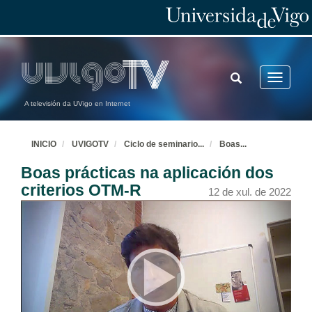
TOGGLE
Toggle
SEARCH
navigatio
A televisión da UVigo en Internet
INICIO
UVIGOTV
Ciclo de seminario
...
Boas
...
Boas prácticas na aplicación dos
criterios OTM-R
12 de xul. de 2022