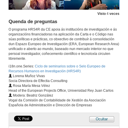
Visto
4
veces
Apertura da xornada e presentación de Pablo Pareja Alcaraz
Quenda de preguntas
O programa HRS4R da CE apoia ás institucións de investigación e ás
12 de xul. de 2022
organizacións financiadoras na aplicación da Carta e o Código nas
súas políticas e prácticas, co obxectivo de contribuír á consolidación
dun Espazo Europeo de Investigación (ERA, European Research Area)
Boas prácticas na aplicación dos criterios OTM-R
unificado e aberto ao mundo, baseado nun mercado interior no que
Conferencia
persoal investigador, coñecemento científico e tecnoloxía circulen
12 de xul. de 2022
libremente.
i18n.one.Series:
Ciclo de seminarios sobre o Selo Europeo de
Recursos Humanos en Investigación (HRS4R)
Quenda de preguntas. Boas prácticas na aplicación dos criterios OTM-R
Lorena Muñoz Vivas
Socia Directora de Effectia Consulting
12 de xul. de 2022
Rosa María Mesa Vélez
Head of the European Projects Office, Universidad Rey Juan Carlos
Modera: Beatriz González
Apertura da sesión
Vogal da Comisión de Contabilidade de Xestión da Asociación
Española de Administración e Dirección de Empresas
30 de xuño de 2022
Ocultar
Importancia da Estratexia Europea de Recursos Humanos en Investigación (HRS4R)
Conferencia