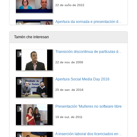
22 de xuño de 2022
Apertura da xornada e presentación de Miguel Silva Constenla
16 de xuño de 2022
Tamén che interesan
AllRead e a transferencia no medio mariño
Transición discontinua de partículas de microgel termosensible
Conferencia
16 de xuño de 2022
22 de nov. de 2006
Quenda de preguntas. AllRead e a transferencia no medio mariño
Apertura Social Media Day 2016
16 de xuño de 2022
25 de xan. de 2016
Apertura da sesión, e presentación de Clelia Martínez Maza
Presentación 'Mulleres no software libre'
1 de xuño de 2022
19 de out. de 2011
Novos criterios de avaliación. Manifesto de Leiden
A inserción laboral dos licenciados en Ciencias do Mar: a carreira investigadora
Ciclo de seminarios sobre o Selo Europeo de Recursos Humanos en Investigación (HRS4R)