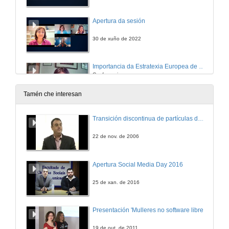
Apertura da sesión
30 de xuño de 2022
Importancia da Estratexia Europea de Recursos Humanos en Investigación (HRS4R)
Conferencia
30 de xuño de 2022
Tamén che interesan
Boas prácticas en comunicación do selo HRS4R
Transición discontinua de partículas de microgel termosensible
Conferencia
30 de xuño de 2022
22 de nov. de 2006
Quenda de preguntas
Apertura Social Media Day 2016
30 de xuño de 2022
25 de xan. de 2016
Apertura do acto, e presentación de Luis Boada
Presentación 'Mulleres no software libre'
22 de xuño de 2022
19 de out. de 2011