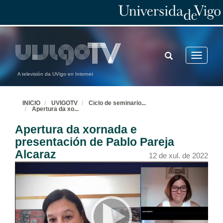
TOGGLE
Toggle
SEARCH
navigatio
A televisión da UVigo en Internet
INICIO
UVIGOTV
Ciclo de seminario
...
Apertura da xo
...
Apertura da xornada e
presentación de Pablo Pareja
Alcaraz
12 de xul. de 2022