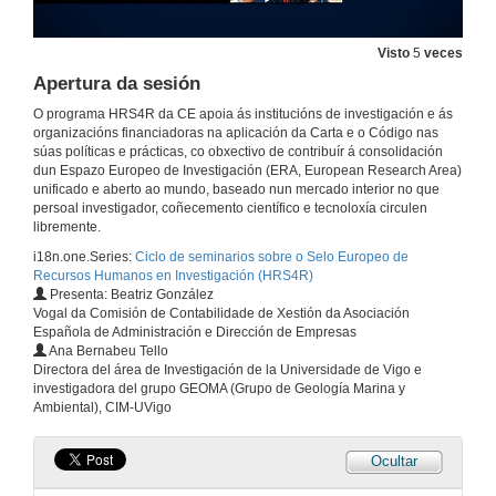
Visto
5
veces
Apertura da sesión
O programa HRS4R da CE apoia ás institucións de investigación e ás
organizacións financiadoras na aplicación da Carta e o Código nas
súas políticas e prácticas, co obxectivo de contribuír á consolidación
dun Espazo Europeo de Investigación (ERA, European Research Area)
unificado e aberto ao mundo, baseado nun mercado interior no que
persoal investigador, coñecemento científico e tecnoloxía circulen
libremente.
i18n.one.Series:
Ciclo de seminarios sobre o Selo Europeo de
Recursos Humanos en Investigación (HRS4R)
Presenta: Beatriz González
Vogal da Comisión de Contabilidade de Xestión da Asociación
Española de Administración e Dirección de Empresas
Ana Bernabeu Tello
Directora del área de Investigación de la Universidade de Vigo e
Apertura da xornada e presentación de Pablo Pareja Alcaraz
investigadora del grupo GEOMA (Grupo de Geología Marina y
Ambiental), CIM-UVigo
12 de xul. de 2022
Ocultar
Boas prácticas na aplicación dos criterios OTM-R
Conferencia