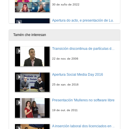
30 de xuño de 2022
Apertura do acto, e presentación de Luis Boada
22 de xuño de 2022
Tamén che interesan
Probas de concepto. Unha experiencia de transferencia
Transición discontinua de partículas de microgel termosensible
Conferencia
22 de xuño de 2022
22 de nov. de 2006
Quenda de preguntas. Proba de concepto. Unha experiencia de transferencia
Apertura Social Media Day 2016
22 de xuño de 2022
25 de xan. de 2016
Apertura da xornada e presentación de Miguel Silva Constenla
Presentación 'Mulleres no software libre'
16 de xuño de 2022
19 de out. de 2011
AllRead e a transferencia no medio mariño
A inserción laboral dos licenciados en Ciencias do Mar: a carreira investigadora
Conferencia