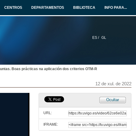
CENTROS
DEPARTAMENTOS
BIBLIOTECA
INFO PARA...
ES /
GL
ntas. Boas prácticas na aplicación dos criterios OTM-R
12 de xul. de 2022
Apertura da xornada e presentación de Pablo Pareja Alcaraz
Ocultar
12 de xul. de 2022
URL:
IFRAME:
Boas prácticas na aplicación dos criterios OTM-R
Conferencia