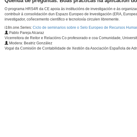
Quenda de preguntas. Boas prácticas na aplicación do
O programa HRS4R da CE apoia ás institucións de investigación e ás organizaci
contribuír á consolidación dun Espazo Europeo de Investigación (ERA, Europe
investigador, coñecemento científico e tecnoloxía circulen libremente.
i18n.one.Series:
Ciclo de seminarios sobre o Selo Europeo de Recursos Huma
Pablo Pareja Alcaraz
Vicerreitora de Reitor e Relacións Co profesorado e coa Comunidade, Univers
Modera: Beatriz González
Vogal da Comisión de Contabilidade de Xestión da Asociación Española de Adm