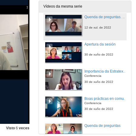
12 de xul. de 2022
Vídeos da mesma serie
Quenda de preguntas. Boas prácticas na aplicación dos criterios OTM-R
12 de xul. de 2022
Apertura da sesión
30 de xuño de 2022
Importancia da Estratexia Europea de Recursos Humanos en Investigación (HRS4R)
Conferencia
30 de xuño de 2022
Boas prácticas en comunicación do selo HRS4R
Conferencia
30 de xuño de 2022
Quenda de preguntas
Visto
6
veces