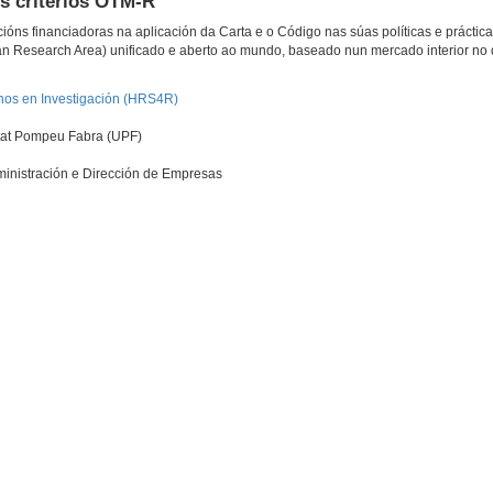
s criterios OTM-R
óns financiadoras na aplicación da Carta e o Código nas súas políticas e práctica
an Research Area) unificado e aberto ao mundo, baseado nun mercado interior no
nos en Investigación (HRS4R)
itat Pompeu Fabra (UPF)
inistración e Dirección de Empresas