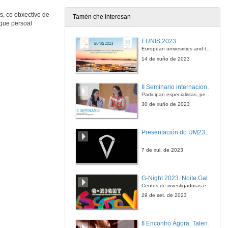
30 de xuño de 2022
s, co obxectivo de
Tamén che interesan
 que persoal
Apertura do acto, e presentación de Luis Boada
EUNIS 2023
22 de xuño de 2022
European univesrities and the digital transformation: challenges and opportunities ahead
14 de xuño de 2023
Probas de concepto. Unha experiencia de transferencia
Conferencia
II Seminario internacional de pensamento contemporáneo. Pensar o Antropoceno
22 de xuño de 2022
Participan especialistas, pensadores e pensadoras que traballan desde hai anos sobre temas de pensamento contemporáneo en universidades de Estados Unidos, Reino Unido, Canadá, México e España.
30 de xuño de 2023
Quenda de preguntas. Proba de concepto. Unha experiencia de transferencia
Presentación do UM23, o novo monopraza de UVigo Motorsport
22 de xuño de 2022
7 de xul. de 2023
Apertura da xornada e presentación de Miguel Silva Constenla
G-Night 2023. Noite Galega das Persoas Investigadoras. Conciencias creativas
16 de xuño de 2022
Centos de investigadoras e investigadores, decenas de actividades e sete cidades
29 de set. de 2023
AllRead e a transferencia no medio mariño
Conferencia
II Encontro Ágora. Talento e innovación na era da transformación dixital
16 de xuño de 2022