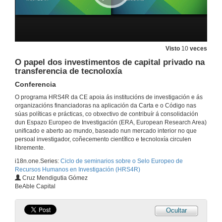
Conferencia
21 de abr. de 2022
Quenda de preguntas. Research and health. EIT Healt Spain
Visto
10
veces
21 de abr. de 2022
O papel dos investimentos de capital privado na
transferencia de tecnoloxía
Conferencia
Apertura do seminario e presentación de Aristides Senra
O programa HRS4R da CE apoia ás institucións de investigación e ás
7 de abr. de 2022
organizacións financiadoras na aplicación da Carta e o Código nas
súas políticas e prácticas, co obxectivo de contribuír á consolidación
dun Espazo Europeo de Investigación (ERA, European Research Area)
Emprendemento
unificado e aberto ao mundo, baseado nun mercado interior no que
Conferencia
persoal investigador, coñecemento científico e tecnoloxía circulen
7 de abr. de 2022
libremente.
i18n.one.Series:
Ciclo de seminarios sobre o Selo Europeo de
Recursos Humanos en Investigación (HRS4R)
Empresas baseadas no coñecemento
Cruz Mendigutia Gómez
Conferencia
BeAble Capital
7 de abr. de 2022
Ocultar
Quenda de preguntas. Emprendemento / Empresas baseadas no coñecemento