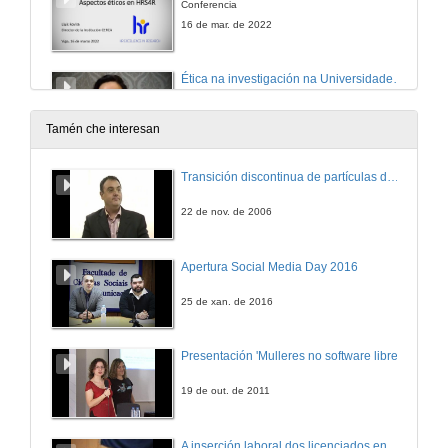
Conferencia
16 de mar. de 2022
Ética na investigación na Universidade de Vigo
Conferencia
16 de mar. de 2022
Tamén che interesan
Quenda de preguntas. Ética en investigación
Transición discontinua de partículas de microgel termosensible
16 de mar. de 2022
22 de nov. de 2006
Apertura do ciclo de seminarios en liña: Estratexia de Recursos Humanos para o Persoal Investigador
Apertura Social Media Day 2016
3 de mar. de 2022
25 de xan. de 2016
Presentación de Patricia Forcén
Presentación 'Mulleres no software libre'
3 de mar. de 2022
19 de out. de 2011
Ciencia e carreira profesional. Un enfoque práctico
A inserción laboral dos licenciados en Ciencias do Mar: a carreira investigadora