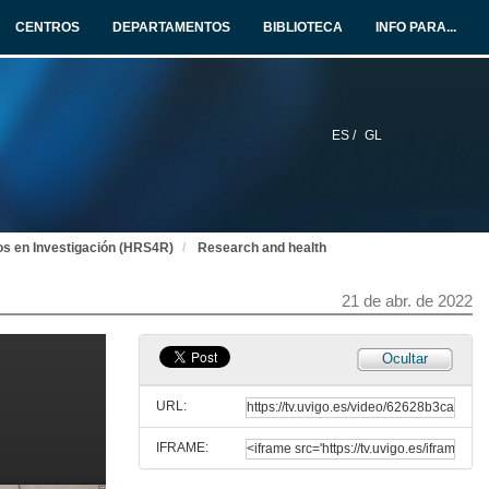
1 de xuño de 2022
CENTROS
DEPARTAMENTOS
BIBLIOTECA
INFO PARA...
Quenda de preguntas. Novos criterios de avaliación. Manifesto de Leiden
1 de xuño de 2022
ES /
GL
Apertura do seminario e presentación de Miguel A. Otaduy
26 de maio de 2022
s en Investigación (HRS4R)
Research and health
Do laboratorio á empresa. Creación dunha spin-off EBTC
Ciclo de seminarios sobre o Selo Europeo de Recursos Humanos en Investigación (HRS4R)
26 de maio de 2022
21 de abr. de 2022
Quenda de preguntas. Do laboratorio á empresa. Creación dunha spin-off EBTC
Ocultar
26 de maio de 2022
URL:
IFRAME:
Apertura da xornada e presentación de Alex Esteban