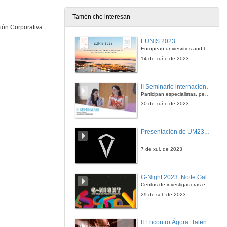
7 de abr. de 2022
Tamén che interesan
ión Corporativa
Empresas baseadas no coñecemento
Conferencia
EUNIS 2023
7 de abr. de 2022
European univesrities and the digital transformation: challenges and opportunities ahead
14 de xuño de 2023
Quenda de preguntas. Emprendemento / Empresas baseadas no coñecemento
II Seminario internacional de pensamento contemporáneo. Pensar o Antropoceno
7 de abr. de 2022
Participan especialistas, pensadores e pensadoras que traballan desde hai anos sobre temas de pensamento contemporáneo en universidades de Estados Unidos, Reino Unido, Canadá, México e España.
30 de xuño de 2023
Apertura do seminario e presentación de Cruz Mendigutia Gómez
Presentación do UM23, o novo monopraza de UVigo Motorsport
31 de mar. de 2022
7 de xul. de 2023
O papel dos investimentos de capital privado na transferencia de tecnoloxía
Conferencia
G-Night 2023. Noite Galega das Persoas Investigadoras. Conciencias creativas
31 de mar. de 2022
Centos de investigadoras e investigadores, decenas de actividades e sete cidades
29 de set. de 2023
Quenda de preguntas. O papel dos investimentos de capital privado na transferencia de tecnoloxía
II Encontro Ágora. Talento e innovación na era da transformación dixital
31 de mar. de 2022