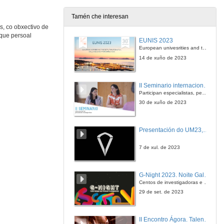
Tamén che interesan
s, co obxectivo de
 que persoal
EUNIS 2023
European univesrities and the digital transformation: challenges and opportunities ahead
14 de xuño de 2023
II Seminario internacional de pensamento contemporáneo. Pensar o Antropoceno
Participan especialistas, pensadores e pensadoras que traballan desde hai anos sobre temas de pensamento contemporáneo en universidades de Estados Unidos, Reino Unido, Canadá, México e España.
30 de xuño de 2023
Presentación do UM23, o novo monopraza de UVigo Motorsport
7 de xul. de 2023
G-Night 2023. Noite Galega das Persoas Investigadoras. Conciencias creativas
Centos de investigadoras e investigadores, decenas de actividades e sete cidades
29 de set. de 2023
II Encontro Ágora. Talento e innovación na era da transformación dixital