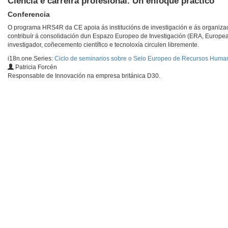
Ciencia e carreira profesional. Un enfoque práctico
Conferencia
O programa HRS4R da CE apoia ás institucións de investigación e ás organizaci
contribuír á consolidación dun Espazo Europeo de Investigación (ERA, Europe
investigador, coñecemento científico e tecnoloxía circulen libremente.
i18n.one.Series:
Ciclo de seminarios sobre o Selo Europeo de Recursos Huma
Patricia Forcén
Responsable de Innovación na empresa británica D30.