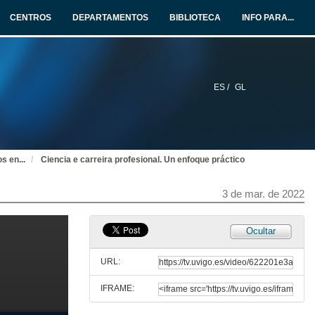
Conferencia
CENTROS
DEPARTAMENTOS
BIBLIOTECA
INFO PARA...
31 de mar. de 2022
Quenda de preguntas. O papel dos investimentos de capital privado na transferencia de tecnoloxía
31 de mar. de 2022
ES /
GL
Apertura da xornada e presentación de Lluís Rovira
16 de mar. de 2022
os en
...
Ciencia e carreira profesional. Un enfoque práctico
Boas prácticas en materia de comités de ética
3 de mar. de 2022
Conferencia
16 de mar. de 2022
Ocultar
Ética na investigación na Universidade de Vigo
Conferencia
URL:
16 de mar. de 2022
IFRAME:
Quenda de preguntas. Ética en investigación