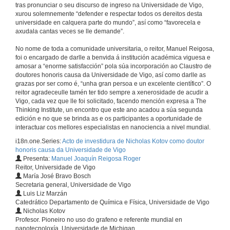
tras pronunciar o seu discurso de ingreso na Universidade de Vigo,
xurou solemnemente “defender e respectar todos os dereitos desta
universidade en calquera parte do mundo”, así como “favorecela e
axudala cantas veces se lle demande”.
No nome de toda a comunidade universitaria, o reitor, Manuel Reigosa,
foi o encargado de darlle a benvida á institución académica viguesa e
amosar a “enorme satisfacción” pola súa incorporación ao Claustro de
doutores honoris causa da Universidade de Vigo, así como darlle as
grazas por ser como é, “unha gran persoa e un excelente científico”. O
reitor agradeceulle tamén ter tido sempre a xenerosidade de acudir a
Vigo, cada vez que lle foi solicitado, facendo mención expresa a The
Thinking Institute, un encontro que este ano acadou a súa segunda
edición e no que se brinda as e os participantes a oportunidade de
interactuar cos mellores especialistas en nanociencia a nivel mundial.
i18n.one.Series:
Acto de investidura de Nicholas Kotov como doutor
honoris causa da Universidade de Vigo
Presenta:
Manuel Joaquín Reigosa Roger
Reitor, Universidade de Vigo
María José Bravo Bosch
Secretaria general, Universidade de Vigo
Luis Liz Marzán
Catedrático Departamento de Química e Física, Universidade de Vigo
Nicholas Kotov
Profesor. Pioneiro no uso do grafeno e referente mundial en
nanotecnoloxía, Universidade de Michigan