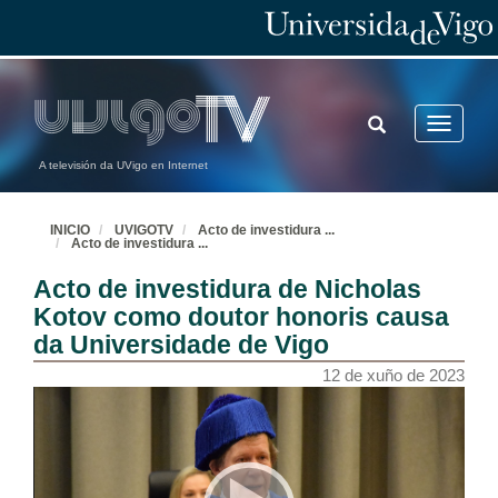
TOGGLE
Toggle
SEARCH
navigatio
A televisión da UVigo en Internet
INICIO
UVIGOTV
Acto de investidura
...
Acto de investidura
...
Acto de investidura de Nicholas
Kotov como doutor honoris causa
da Universidade de Vigo
12 de xuño de 2023