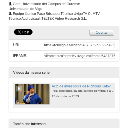
Coro Universitario del Campus de Ourense
Universidade de Vigo
Equipo técnico Paco Brisaboa TécnIco UvigoTV-CdMTV
Técnico Audiovisual, TELTEK Video Research S.L.
Ocultar
URL:
IFRAME:
Vídeos da mesma serie
Acto de investidura de Nicholas Kotov como doutor honoris causa da Universidade de Vigo
Pola excelencia da súa carreira científica e a repercusión tecnolóxica do seu traballo, este profesor da Universidade de Michigan convírtese no vixésimo noveno doutor honoris causa da institución académica. Apadriñado polo seu grande amigo, o catedrático Luis Liz Marzán
12 de xuño de 2023
Tamén che interesan