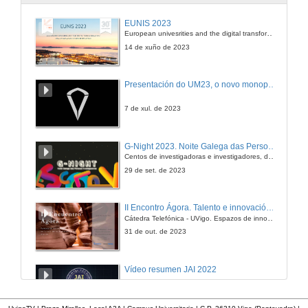
EUNIS 2023
European univesrities and the digital transformation: challenges and opportunities ahead
14 de xuño de 2023
Presentación do UM23, o novo monopraza de UVigo Motorsport
7 de xul. de 2023
G-Night 2023. Noite Galega das Persoas Investigadoras. Conciencias creativas
Centos de investigadoras e investigadores, decenas de actividades e sete cidades
29 de set. de 2023
II Encontro Ágora. Talento e innovación na era da transformación dixital
Cátedra Telefónica - UVigo. Espazos de innovación
31 de out. de 2023
Vídeo resumen JAI 2022
13 de xan. de 2023