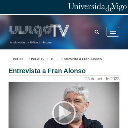
TOGGLE
Toggle
SEARCH
navigatio
A televisión da UVigo en Internet
INICIO
UVIGOTV
P
...
Entrevista a Fran Alonso
Entrevista a Fran Alonso
28 de set. de 2023