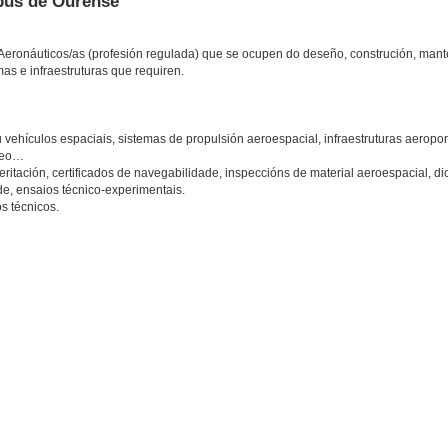
mpus de Ourense
Aeronáuticos/as (profesión regulada) que se ocupen do deseño, construción, man
s e infraestruturas que requiren.
hículos espaciais, sistemas de propulsión aeroespacial, infraestruturas aeropor
éreo…
peritación, certificados de navegabilidade, inspeccións de material aeroespacial, d
de, ensaios técnico-experimentais.
s técnicos.