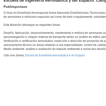
Escuela de Ingeniería Aeronáutica y del Espacio. Ca
Publireportaxe
O Grao en Enxeñaría Aeroespacial forma futuros/as Enxeñeiros/as Técnicos/as 
de aeronaves e vehículos espaciais así como de todo o equipamento, subsistema
Esta titulación abrangue as seguintes áreas:
Deseño, fabricación, desenvolvemento, mantemento e mellora de aeronaves ou ve
aeronavegación e calquer sistema de transporte aéreo ou xestión do tráfico a
Verificación e certificación aeronáutica: redacción e dirección de proxectos de 
asesoramento técnico en áreas relativas á súa especialidade, control de calida
Medio ambiente: análise e avaliación do impacto ambiental e social dos deseño
i18n.one.Series:
Escola de Enxeñaría Aeronáutica e do Espazo