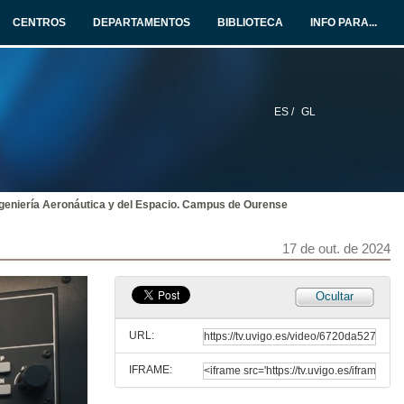
CENTROS
DEPARTAMENTOS
BIBLIOTECA
INFO PARA...
ES /
GL
ngeniería Aeronáutica y del Espacio. Campus de Ourense
17 de out. de 2024
Ocultar
URL:
IFRAME:
Escola de Enxeñaría Aeronáutica e do Espazo. Campus de Ourense
Publireportaxe