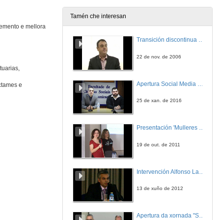
Tamén che interesan
temento e mellora
Reel 3 - Escola de Enxeñaría Aeronáutica e do Espazo
Transición discontinua de partículas de microgel termosensible
17 de out. de 2024
22 de nov. de 2006
tuarias,
Reel 4 - Escola de Enxeñaría Aeronáutica e do Espazo
Apertura Social Media Day 2016
ictames e
17 de out. de 2024
25 de xan. de 2016
Presentación 'Mulleres no software libre'
19 de out. de 2011
Intervención Alfonso Lago Ferreiro
13 de xuño de 2012
Apertura da xornada "Smart-Energy, Smart-City"