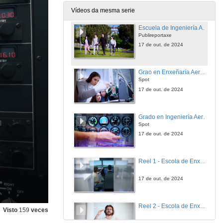
17 de out. de 2024
Vídeos da mesma serie
Escuela de Ingeniería Aeronáutica y del Espacio. Campus de Ourense
Publireportaxe
17 de out. de 2024
Grao en Enxeñaría Aeroespacial. Campus de Ourense
Spot
17 de out. de 2024
Grado en Ingeniería Aeroespacial. Campus de Ourense
Spot
17 de out. de 2024
Reel 1 - Escola de Enxeñaría Aeronáutica e do Espazo
17 de out. de 2024
Reel 2 - Escola de Enxeñaría Aeronáutica e do Espazo
Visto
159
veces
17 de out. de 2024