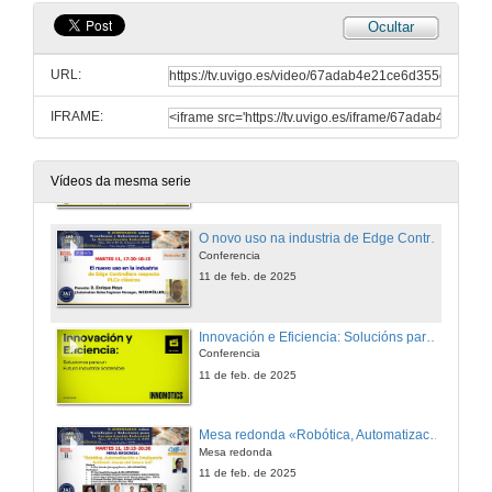
Ocultar
Intelixencia Artificial na planta Industrial
Conferencia
URL:
11 de feb. de 2025
IFRAME:
InprOTech Guardian: detección e control de ameazas en contornas industriais
Conferencia
11 de feb. de 2025
Vídeos da mesma serie
O novo uso na industria de Edge Controllers respecto PLCs clásicos
Conferencia
11 de feb. de 2025
Innovación e Eficiencia: Solucións para un Futuro Industrial Sostible
Conferencia
11 de feb. de 2025
Mesa redonda «Robótica, Automatización e Intelixencia Artificial: claves do futuro 5.0»
Mesa redonda
11 de feb. de 2025