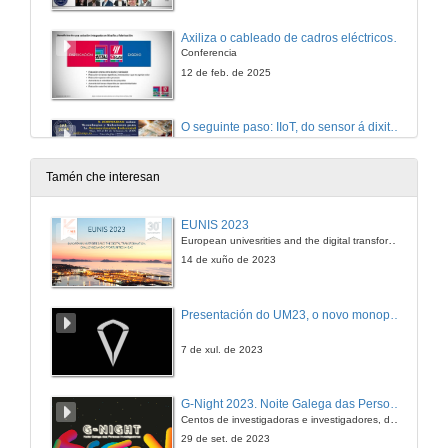
Axiliza o cableado de cadros eléctricos coa Wiring Solution de Eplan e Rittal
Conferencia
12 de feb. de 2025
O seguinte paso: IIoT, do sensor á dixitalización industrial
Conferencia
12 de feb. de 2025
Tamén che interesan
Superando os desafíos de ciberseguridade na conectividade 4.0
EUNIS 2023
Conferencia
European univesrities and the digital transformation: challenges and opportunities ahead
12 de feb. de 2025
14 de xuño de 2023
Competir nunha industria manufactureira en constante transformación
Presentación do UM23, o novo monopraza de UVigo Motorsport
Conferencia
12 de feb. de 2025
7 de xul. de 2023
Sistemas de agarre de inspiración biónica
G-Night 2023. Noite Galega das Persoas Investigadoras. Conciencias creativas
Conferencia
Centos de investigadoras e investigadores, decenas de actividades e sete cidades
12 de feb. de 2025
29 de set. de 2023