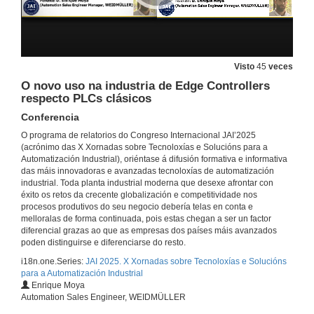
Dixitalización de Procesos: Clave para a Sustentabilidade e a Mellora Operacional
Conferencia
11 de feb. de 2025
Visto
45
veces
O novo uso na industria de Edge Controllers
KUKA Dixital Sphere: O seguinte nivel de intelixencia en Robótica
respecto PLCs clásicos
Conferencia
11 de feb. de 2025
Conferencia
O programa de relatorios do Congreso Internacional JAI’2025
(acrónimo das X Xornadas sobre Tecnoloxías e Solucións para a
Made it for me – O camiño cara a unha produción verdadeiramente flexible
Automatización Industrial), oriéntase á difusión formativa e informativa
Conferencia
das máis innovadoras e avanzadas tecnoloxías de automatización
11 de feb. de 2025
industrial. Toda planta industrial moderna que desexe afrontar con
éxito os retos da crecente globalización e competitividade nos
procesos produtivos do seu negocio debería telas en conta e
Aplicacións de robótica móbil para a industria. Casos de éxito
melloralas de forma continuada, pois estas chegan a ser un factor
Conferencia
diferencial grazas ao que as empresas dos países máis avanzados
11 de feb. de 2025
poden distinguirse e diferenciarse do resto.
i18n.one.Series:
JAI 2025. X Xornadas sobre Tecnoloxías e Solucións
para a Automatización Industrial
Transformación Dixital na Industria: Conectividade na integración de sistemas OT / IT
Enrique Moya
Conferencia
Automation Sales Engineer, WEIDMÜLLER
11 de feb. de 2025