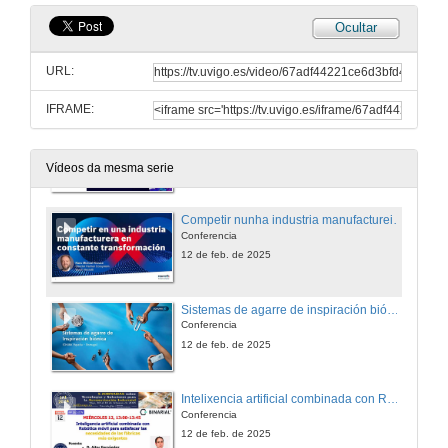
Ocultar
O seguinte paso: IIoT, do sensor á dixitalización industrial
Conferencia
URL:
12 de feb. de 2025
IFRAME:
Superando os desafíos de ciberseguridade na conectividade 4.0
Conferencia
12 de feb. de 2025
Vídeos da mesma serie
Competir nunha industria manufactureira en constante transformación
Conferencia
12 de feb. de 2025
Sistemas de agarre de inspiración biónica
Conferencia
12 de feb. de 2025
Intelixencia artificial combinada con Robótica móbil para satisfacer as necesidades das fábricas máis esixentes
Conferencia
12 de feb. de 2025