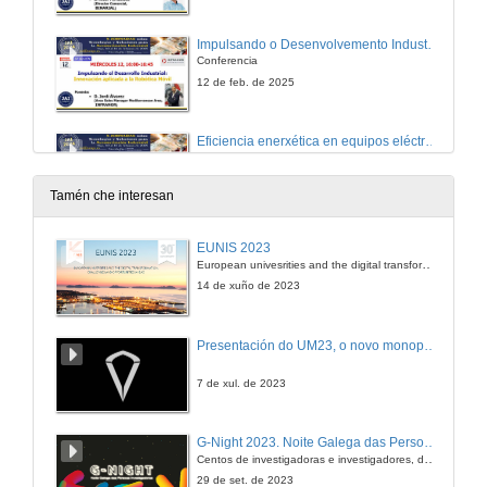
Impulsando o Desenvolvemento Industrial: Innovación aplicada á Robótica Móbil
Conferencia
12 de feb. de 2025
Eficiencia enerxética en equipos eléctricos, macrotendencia a exame
Conferencia
12 de feb. de 2025
Tamén che interesan
MX-System: a revolución na substitución de armarios de control
EUNIS 2023
Conferencia
European univesrities and the digital transformation: challenges and opportunities ahead
12 de feb. de 2025
14 de xuño de 2023
Identification and Access Management. Accedendo de forma segura a Máquinas Conectadas
Presentación do UM23, o novo monopraza de UVigo Motorsport
Conferencia
12 de feb. de 2025
7 de xul. de 2023
Mesa redonda ISA «Ciberseguridade industrial»
G-Night 2023. Noite Galega das Persoas Investigadoras. Conciencias creativas
Centos de investigadoras e investigadores, decenas de actividades e sete cidades
12 de feb. de 2025
29 de set. de 2023