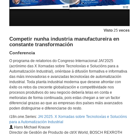
InprOTech Guardian: detección e control de ameazas en contornas industriais
Conferencia
11 de feb. de 2025
Visto
25
veces
Competir nunha industria manufactureira en
O novo uso na industria de Edge Controllers respecto PLCs clásicos
constante transformación
Conferencia
11 de feb. de 2025
Conferencia
O programa de relatorios do Congreso Internacional JAI’2025
(acrónimo das X Xornadas sobre Tecnoloxías e Solucións para a
Innovación e Eficiencia: Solucións para un Futuro Industrial Sostible
Automatización Industrial), oriéntase á difusión formativa e informativa
Conferencia
das máis innovadoras e avanzadas tecnoloxías de automatización
11 de feb. de 2025
industrial. Toda planta industrial moderna que desexe afrontar con
éxito os retos da crecente globalización e competitividade nos
procesos produtivos do seu negocio debería telas en conta e
Mesa redonda «Robótica, Automatización e Intelixencia Artificial: claves do futuro 5.0»
melloralas de forma continuada, pois estas chegan a ser un factor
Mesa redonda
diferencial grazas ao que as empresas dos países máis avanzados
11 de feb. de 2025
poden distinguirse e diferenciarse do resto.
i18n.one.Series:
JAI 2025. X Xornadas sobre Tecnoloxías e Solucións
para a Automatización Industrial
Axiliza o cableado de cadros eléctricos coa Wiring Solution de Eplan e Rittal
Hans Michael Krause
Conferencia
Director de Gestión de Producto de ctrlX World, BOSCH REXROTH
12 de feb. de 2025