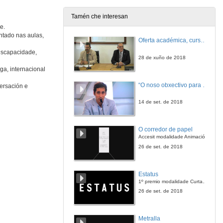
Tamén che interesan
e.
ntado nas aulas,
Oferta académica, curso 2018-2019
discapacidade,
28 de xuño de 2018
ga, internacional
“O noso obxectivo para esta tempada é manter a categoría”
ersación e
14 de set. de 2018
O corredor de papel
Accesit modalidade Animación
26 de set. de 2018
Estatus
1º premio modalidade Curta narrativa
26 de set. de 2018
Metralla