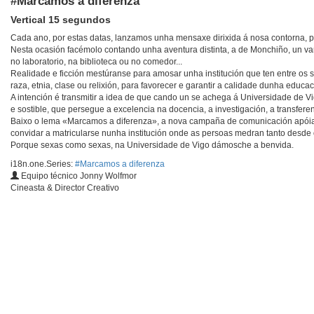
#Marcamos a diferenza
Vertical 15 segundos
Cada ano, por estas datas, lanzamos unha mensaxe dirixida á nosa contorna, p
Nesta ocasión facémolo contando unha aventura distinta, a de Monchiño, un v
no laboratorio, na biblioteca ou no comedor...
Realidade e ficción mestúranse para amosar unha institución que ten entre os s
raza, etnia, clase ou relixión, para favorecer e garantir a calidade dunha educac
A intención é transmitir a idea de que cando un se achega á Universidade de Vi
e sostible, que persegue a excelencia na docencia, a investigación, a transferen
Baixo o lema «Marcamos a diferenza», a nova campaña de comunicación apóias
convidar a matricularse nunha institución onde as persoas medran tanto desde 
Porque sexas como sexas, na Universidade de Vigo dámosche a benvida.
i18n.one.Series:
#Marcamos a diferenza
Equipo técnico Jonny Wolfmor
Cineasta & Director Creativo