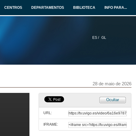
Calidade HD - 90 segundos
CENTROS
DEPARTAMENTOS
BIBLIOTECA
INFO PARA...
28 de maio de 2026
#Marcamos a diferenza (4K)
Calidade UHD 4K - 90 segundos
28 de maio de 2026
ES /
GL
#Marcamos a diferenza
Calidade HD - 60 segundos
28 de maio de 2026
#Marcamos a diferenza (4K)
28 de maio de 2026
Calidade UHD 4K - 60 segundos
28 de maio de 2026
Ocultar
#Marcamos a diferenza
Calidade HD - 30 segundos
URL:
28 de maio de 2026
IFRAME:
#Marcamos a diferenza (4K)