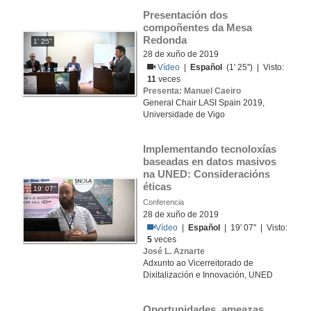
Presentación dos 
compoñentes da Mesa 
Redonda
1' 25''
28 de xuño de 2019
Vídeo
|
Español
(1' 25'') | Visto:
11
veces
Presenta: Manuel Caeiro
General Chair LASI Spain 2019,
Universidade de Vigo
Implementando tecnoloxías 
baseadas en datos masivos 
na UNED: Consideracións 
éticas
19' 07''
Conferencia
28 de xuño de 2019
Vídeo
|
Español
| 19' 07'' | Visto:
5
veces
José L. Aznarte
Adxunto ao Vicerreitorado de
Dixitalización e Innovación, UNED
Oportunidades, ameazas, 