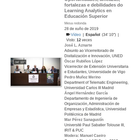
fortalezas e debilidades do 
Learning Analytics en 
Educación Superior
Mesa redonda
28 de xuño de 2019
Vídeo
|
Español
(34' 10'') |
Visto:
12
veces
José L. Aznarte
Adxunto ao Vicerreitorado de
Dixitalización e Innovación, UNED
Óscar Rubiños López
34' 10''
Vicerrector de Extensión Universitaria
e Estudantes, Universidade de Vigo
Pedro Muñoz Merino
Department of Telematic Engineering,
Universidad Carlos III Madrid
Ángel Hernández García
Departamento de Ingeniería de
Organización, Administración de
Empresas y Estadística, Universidad
Politécnica de Madrid
Mar Pérez Sanagustín
Université Paul Sabatier Tolouse III,
IRIT & PUC
Modera: Manuel Caeiro