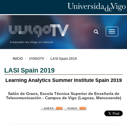
TOGGLE
Toggle
SEARCH
navigatio
A televisión da UVigo en Internet
INICIO
UVIGOTV
LASI Spain 2019
LASI Spain 2019
Learning Analytics Summer Institute Spain 2019
Salón de Graos, Escola Técnica Superior de Enxeñería de
Telecomunicación - Campus de Vigo (Lagoas, Marcosende)