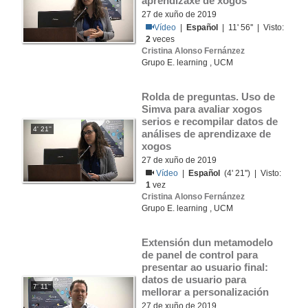
aprendizaxe de xogos
27 de xuño de 2019
Vídeo
|
Español
| 11' 56'' | Visto:
2
veces
Cristina Alonso Fernánzez
Grupo E. learning , UCM
Rolda de preguntas. Uso de 
Simva para avaliar xogos 
serios e recompilar datos de 
4' 21''
análises de aprendizaxe de 
xogos
27 de xuño de 2019
Vídeo
|
Español
(4' 21'') | Visto:
1
vez
Cristina Alonso Fernánzez
Grupo E. learning , UCM
Extensión dun metamodelo 
de panel de control para 
presentar ao usuario final: 
datos de usuario para 
7' 11''
mellorar a personalización
27 de xuño de 2019