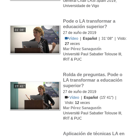
General Chair LASI Spain 2019,
Universidade de Vigo
Pode o LA transformar a 
educación superior?
31' 08''
27 de xuño de 2019
Vídeo
|
Español
| 31' 08'' | Visto:
27
veces
Mar Pérez Sanagustín
Université Paul Sabatier Tolouse III,
IRIT & PUC
Rolda de preguntas. Pode o 
LA transformar a educación 
superior?
15' 41''
27 de xuño de 2019
Vídeo
|
Español
(15' 41'') |
Visto:
12
veces
Mar Pérez Sanagustín
Université Paul Sabatier Tolouse III,
IRIT & PUC
Aplicación de técnicas LA en 