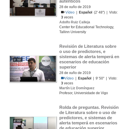
auténticos
28 de xuño de 2019
Vídeo
|
Español
(2' 48'') | Visto:
3
veces
Adolfo Ruiz Calleja
Center for Educational Technology,
Tallinn University
Revisión de Literatura sobre 
o uso de predictores, e 
sistemas de alerta temperá en 
9' 50''
escenarios de educación 
superior
28 de xuño de 2019
Vídeo
|
Español
| 9' 50'' | Visto:
3
veces
Martín Liz Domínguez
Profesor, Universidade de Vigo
Rolda de preguntas. Revisión 
de Literatura sobre o uso de 
predictores, e sistemas de 
4' 00''
alerta temperá en escenarios 
de educación superior