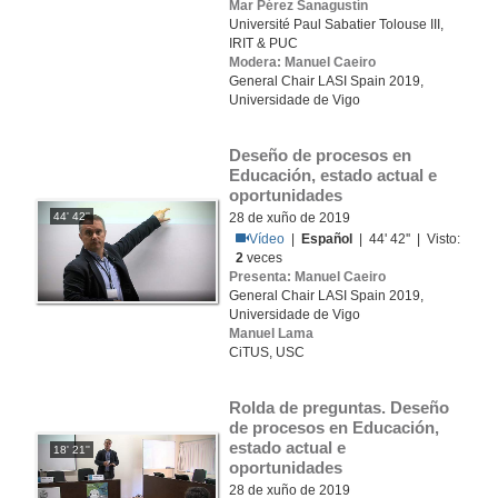
Mar Pérez Sanagustín
Université Paul Sabatier Tolouse III,
IRIT & PUC
Modera: Manuel Caeiro
General Chair LASI Spain 2019,
Universidade de Vigo
Deseño de procesos en 
Educación, estado actual e 
oportunidades
44' 42''
28 de xuño de 2019
Vídeo
|
Español
| 44' 42'' | Visto:
2
veces
Presenta: Manuel Caeiro
General Chair LASI Spain 2019,
Universidade de Vigo
Manuel Lama
CiTUS, USC
Rolda de preguntas. Deseño 
de procesos en Educación, 
estado actual e 
18' 21''
oportunidades
28 de xuño de 2019