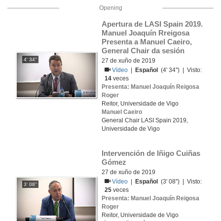
Opening
Apertura de LASI Spain 2019. 
Manuel Joaquín Rreigosa 
Presenta a Manuel Caeiro, 
General Chair da sesión
4' 34''
27 de xuño de 2019
Vídeo
|
Español
(4' 34'') | Visto:
14
veces
Presenta: Manuel Joaquín Reigosa
Roger
Reitor, Universidade de Vigo
Manuel Caeiro
General Chair LASI Spain 2019,
Universidade de Vigo
Intervención de Iñigo Cuiñas 
Gómez
27 de xuño de 2019
Vídeo
|
Español
(3' 08'') | Visto:
3' 08''
25
veces
Presenta: Manuel Joaquín Reigosa
Roger
Reitor, Universidade de Vigo