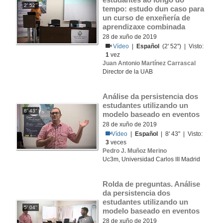
2' 52''
tempo: estudo dun caso para 
un curso de enxeñería de 
aprendizaxe combinada
28 de xuño de 2019
Vídeo
|
Español
(2' 52'') | Visto:
1
vez
Juan Antonio Martínez Carrascal
Director de la UAB
Análise da persistencia dos 
estudantes utilizando un 
8' 43''
modelo baseado en eventos
28 de xuño de 2019
Vídeo
|
Español
| 8' 43'' | Visto:
3
veces
Pedro J. Muñoz Merino
Uc3m, Universidad Carlos III Madrid
Rolda de preguntas. Análise 
da persistencia dos 
estudantes utilizando un 
5' 04''
modelo baseado en eventos
28 de xuño de 2019