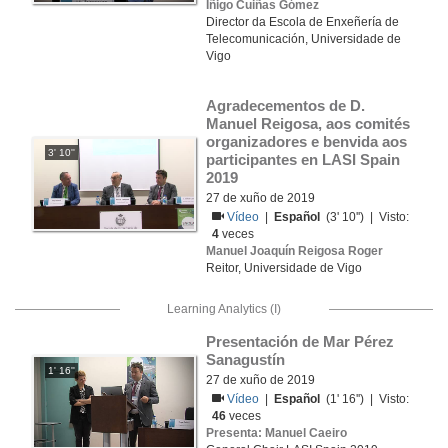
Iñigo Cuiñas Gómez
Director da Escola de Enxeñería de
Telecomunicación, Universidade de
Vigo
Agradecementos de D. 
Manuel Reigosa, aos comités 
organizadores e benvida aos 
3' 10''
participantes en LASI Spain 
2019
27 de xuño de 2019
Vídeo
|
Español
(3' 10'') | Visto:
4
veces
Manuel Joaquín Reigosa Roger
Reitor, Universidade de Vigo
Learning Analytics (I)
Presentación de Mar Pérez 
Sanagustín
1' 16''
27 de xuño de 2019
Vídeo
|
Español
(1' 16'') | Visto:
46
veces
Presenta: Manuel Caeiro