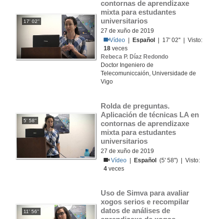
contornas de aprendizaxe 
mixta para estudantes 
universitarios
17' 02''
27 de xuño de 2019
Vídeo
|
Español
| 17' 02'' | Visto:
18
veces
Rebeca P. Díaz Redondo
Doctor Ingeniero de
Telecomuniccaión, Universidade de
Vigo
Rolda de preguntas. 
Aplicación de técnicas LA en 
5' 58''
contornas de aprendizaxe 
mixta para estudantes 
universitarios
27 de xuño de 2019
Vídeo
|
Español
(5' 58'') | Visto:
4
veces
Uso de Simva para avaliar 
xogos serios e recompilar 
datos de análises de 
11' 56''