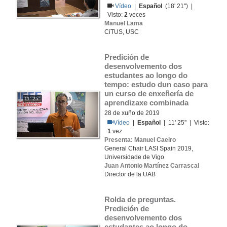
Vídeo
|
Español
(18' 21'') |
Visto:
2
veces
Manuel Lama
CiTUS, USC
Predición de 
desenvolvemento dos 
estudantes ao longo do 
tempo: estudo dun caso para 
un curso de enxeñería de 
11' 25''
aprendizaxe combinada
28 de xuño de 2019
Vídeo
|
Español
| 11' 25'' | Visto:
1
vez
Presenta: Manuel Caeiro
General Chair LASI Spain 2019,
Universidade de Vigo
Juan Antonio Martínez Carrascal
Director de la UAB
Rolda de preguntas. 
Predición de 
desenvolvemento dos 
estudantes ao longo do 