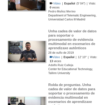
Vídeo
|
Español
(5' 04'') | Visto:
0
veces
Pedro Muñoz Merino
Department of Telematic Engineering,
Universidad Carlos III Madrid
Unha cadea de valor de datos 
para soportar o 
procesamento de evidencia 
multimodal en escenarios de 
12' 10''
aprendizaxe auténticos
28 de xuño de 2019
Vídeo
|
Español
| 12' 10'' | Visto:
13
veces
Adolfo Ruiz Calleja
Center for Educational Technology,
Tallinn University
Rolda de preguntas. Unha 
cadea de valor de datos para 
soportar o procesamento de 
evidencia multimodal en 
2' 48''
escenarios de aprendizaxe 