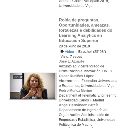
General Chair LASI Spain 2019,
Universidade de Vigo
Rolda de preguntas. 
Oportunidades, ameazas, 
fortalezas e debilidades do 
Learning Analytics en 
Educación Superior
28 de xuño de 2019
Vídeo
|
Español
(25' 08'') |
Visto:
7
veces
José L. Aznarte
Adxunto ao Vicerreitorado de
Dixitalización e Innovación, UNED
Óscar Rubiños López
25' 08''
Vicerrector de Extensión Universitaria
e Estudantes, Universidade de Vigo
Pedro Muñoz Merino
Department of Telematic Engineering,
Universidad Carlos III Madrid
Ángel Hernández García
Departamento de Ingeniería de
Organización, Administración de
Empresas y Estadística, Universidad
Politécnica de Madrid