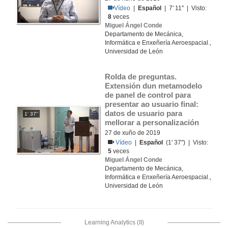
Vídeo
|
Español
| 7' 11'' | Visto:
8
veces
Miguel Ángel Conde
Departamento de Mecánica,
Informática e Enxeñería Aeroespacial.,
Universidad de León
Rolda de preguntas. 
Extensión dun metamodelo 
de panel de control para 
presentar ao usuario final: 
datos de usuario para 
1' 37''
mellorar a personalización
27 de xuño de 2019
Vídeo
|
Español
(1' 37'') | Visto:
5
veces
Miguel Ángel Conde
Departamento de Mecánica,
Informática e Enxeñería Aeroespacial.,
Universidad de León
Learning Analytics (II)