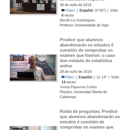
28 de xuño de 2019
Vídeo
|
Español
(4' 00'') | Visto:
0
veces
Martín Liz Domínguez
Profesor, Universidade de Vigo
Predicir que alumnos 
abandonarán os estudos é 
cuestión de comprobar os 
exames que fixeron: o caso 
11' 14''
dun módulo de estatística 
online
28 de xuño de 2019
Vídeo
|
Español
| 11' 14'' | Visto:
14
veces
Josep Figueroa Cañas
Physics, Universitat Oberta de
Catalunya
Rolda de preguntas. Predicir 
que alumnos abandonarán os 
estudos é cuestión de 
comprobar os exames que 