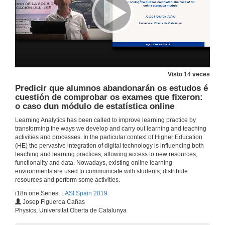
Rolda de preguntas. Deseño de procesos en Educación, estado actual e oportunidades
28 de xuño de 2019
Predición de desenvolvemento dos estudantes ao longo do tempo: estudo dun caso para un curso de enxeñería de aprendizaxe combinada
Visto
14
veces
28 de xuño de 2019
Predicir que alumnos abandonarán os estudos é
cuestión de comprobar os exames que fixeron:
o caso dun módulo de estatística online
Rolda de preguntas. Predición de desenvolvemento dos estudantes ao longo do tempo: estudo dun caso para un curso de enxeñería de aprendizaxe combinada
Learning Analytics has been called to improve learning practice by
transforming the ways we develop and carry out learning and teaching
28 de xuño de 2019
activities and processes. In the particular context of Higher Education
(HE) the pervasive integration of digital technology is influencing both
teaching and learning practices, allowing access to new resources,
Análise da persistencia dos estudantes utilizando un modelo baseado en eventos
functionality and data. Nowadays, existing online learning
environments are used to communicate with students, distribute
28 de xuño de 2019
resources and perform some activities.
i18n.one.Series:
LASI Spain 2019
Rolda de preguntas. Análise da persistencia dos estudantes utilizando un modelo baseado en eventos
Josep Figueroa Cañas
Physics, Universitat Oberta de Catalunya
28 de xuño de 2019