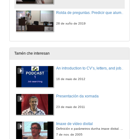
Rolda de preguntas. Predicir que alumnos abandonarán os estudos é cuestión de comprobar os exames que fixeron: o caso dun módulo de estatística online
28 de xuño de 2019
Tamén che interesan
An introduction to CV’s, letters, and job searching
16 de maio de 2012
Presentación da xornada
23 de maio de 2011
Imaxe de vídeo dixital
Definición e parámetros dunha imaxe dixital. Resolución e Aspecto. Profundidade da cor. Compresión. Frame por segundo. Entrelazado. Campos, cadros
7 de nov. de 2005