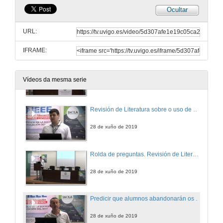
Ocultar
Unha cadea de valor de datos para soportar o procesamento de evidencia multimodal en escenarios de aprendizaxe auténticos
URL:
28 de xuño de 2019
IFRAME:
Rolda de preguntas. Unha cadea de valor de datos para soportar o procesamento de evidencia multimodal en escenarios de aprendizaxe auténticos
Vídeos da mesma serie
28 de xuño de 2019
Revisión de Literatura sobre o uso de predictores, e sistemas de alerta temperá en escenarios de educación superior
28 de xuño de 2019
Rolda de preguntas. Revisión de Literatura sobre o uso de predictores, e sistemas de alerta temperá en escenarios de educación superior
28 de xuño de 2019
Predicir que alumnos abandonarán os estudos é cuestión de comprobar os exames que fixeron: o caso dun módulo de estatística online
28 de xuño de 2019