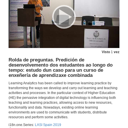
27 de xuño de 2019
Presentación dos compoñentes da Mesa Redonda
28 de xuño de 2019
Implementando tecnoloxías baseadas en datos masivos na UNED: Consideracións éticas
Visto
1
vez
Conferencia
Rolda de preguntas. Predición de
28 de xuño de 2019
desenvolvemento dos estudantes ao longo do
tempo: estudo dun caso para un curso de
enxeñería de aprendizaxe combinada
Oportunidades, ameazas, fortalezas e debilidades do Learning Analytics en Educación Superior
Mesa redonda
Learning Analytics has been called to improve learning practice by
28 de xuño de 2019
transforming the ways we develop and carry out learning and teaching
activities and processes. In the particular context of Higher Education
(HE) the pervasive integration of digital technology is influencing both
Rolda de preguntas. Oportunidades, ameazas, fortalezas e debilidades do Learning Analytics en Educación Superior
teaching and learning practices, allowing access to new resources,
functionality and data. Nowadays, existing online learning
28 de xuño de 2019
environments are used to communicate with students, distribute
resources and perform some activities.
i18n.one.Series:
LASI Spain 2019
Deseño de procesos en Educación, estado actual e oportunidades