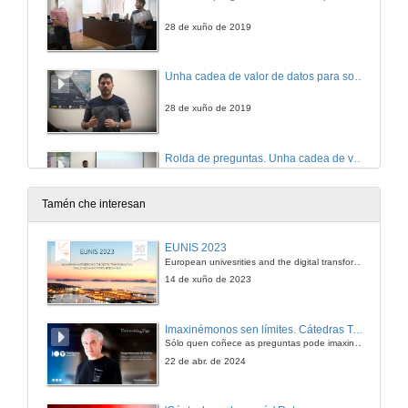
28 de xuño de 2019
Unha cadea de valor de datos para soportar o procesamento de evidencia multimodal en escenarios de aprendizaxe auténticos
28 de xuño de 2019
Rolda de preguntas. Unha cadea de valor de datos para soportar o procesamento de evidencia multimodal en escenarios de aprendizaxe auténticos
28 de xuño de 2019
Tamén che interesan
Revisión de Literatura sobre o uso de predictores, e sistemas de alerta temperá en escenarios de educación superior
EUNIS 2023
European univesrities and the digital transformation: challenges and opportunities ahead
28 de xuño de 2019
14 de xuño de 2023
Rolda de preguntas. Revisión de Literatura sobre o uso de predictores, e sistemas de alerta temperá en escenarios de educación superior
Imaxinémonos sen límites. Cátedras Telefónica
Sólo quen coñece as preguntas pode imaxinar novas respostas
28 de xuño de 2019
22 de abr. de 2024
Predicir que alumnos abandonarán os estudos é cuestión de comprobar os exames que fixeron: o caso dun módulo de estatística online