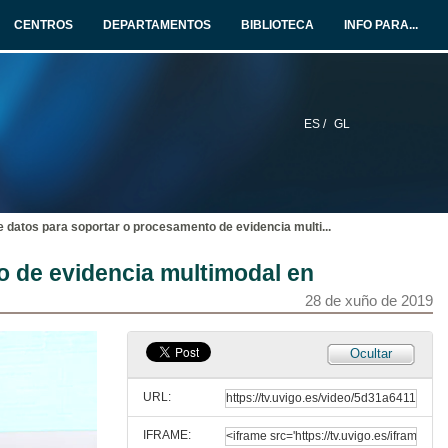
CENTROS
DEPARTAMENTOS
BIBLIOTECA
INFO PARA...
28 de xuño de 2019
Predición de desenvolvemento dos estudantes ao longo do tempo: estudo dun caso para un curso de enxeñería de aprendizaxe combinada
28 de xuño de 2019
ES /
GL
Rolda de preguntas. Predición de desenvolvemento dos estudantes ao longo do tempo: estudo dun caso para un curso de enxeñería de aprendizaxe combinada
28 de xuño de 2019
e datos para soportar o procesamento de evidencia multi
...
Análise da persistencia dos estudantes utilizando un modelo baseado en eventos
o de evidencia multimodal en
28 de xuño de 2019
28 de xuño de 2019
Rolda de preguntas. Análise da persistencia dos estudantes utilizando un modelo baseado en eventos
Ocultar
28 de xuño de 2019
URL:
IFRAME:
Unha cadea de valor de datos para soportar o procesamento de evidencia multimodal en escenarios de aprendizaxe auténticos