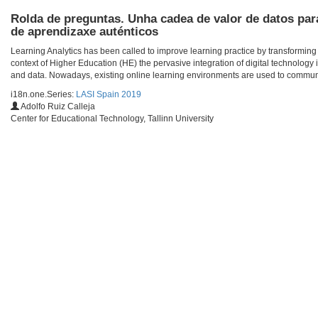
Rolda de preguntas. Unha cadea de valor de datos pa
de aprendizaxe auténticos
Learning Analytics has been called to improve learning practice by transforming 
context of Higher Education (HE) the pervasive integration of digital technology 
and data. Nowadays, existing online learning environments are used to communic
i18n.one.Series:
LASI Spain 2019
Adolfo Ruiz Calleja
Center for Educational Technology, Tallinn University