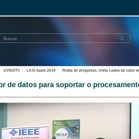
Buscar
Submit
UVIGOTV
LASI Spain 2019
Rolda de preguntas. Unha cadea de valor d
or de datos para soportar o procesament