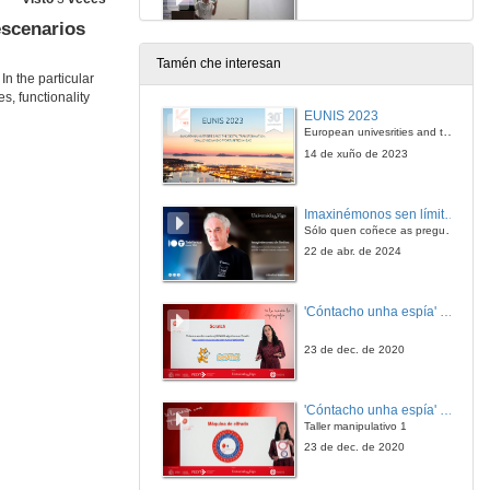
escenarios
28 de xuño de 2019
Tamén che interesan
n the particular
s, functionality
EUNIS 2023
European univesrities and the digital transformation: challenges and opportunities ahead
14 de xuño de 2023
Imaxinémonos sen límites. Cátedras Telefónica
Sólo quen coñece as preguntas pode imaxinar novas respostas
22 de abr. de 2024
'Cóntacho unha espía' Reto
23 de dec. de 2020
'Cóntacho unha espía' Criptografía
Taller manipulativo 1
23 de dec. de 2020