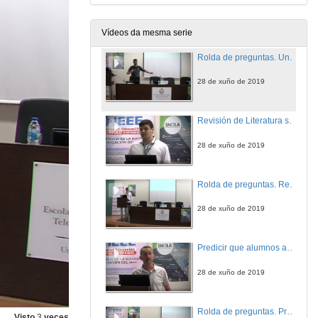
28 de xuño de 2019
Vídeos da mesma serie
Rolda de preguntas. Unha cadea de valor de datos para soportar o procesamento de evidencia multimodal en escenarios de aprendizaxe auténticos
28 de xuño de 2019
Revisión de Literatura sobre o uso de predictores, e sistemas de alerta temperá en escenarios de educación superior
28 de xuño de 2019
Rolda de preguntas. Revisión de Literatura sobre o uso de predictores, e sistemas de alerta temperá en escenarios de educación superior
28 de xuño de 2019
Predicir que alumnos abandonarán os estudos é cuestión de comprobar os exames que fixeron: o caso dun módulo de estatística online
28 de xuño de 2019
Rolda de preguntas. Predicir que alumnos abandonarán os estudos é cuestión de comprobar os exames que fixeron: o caso dun módulo de estatística online
Visto
3
veces