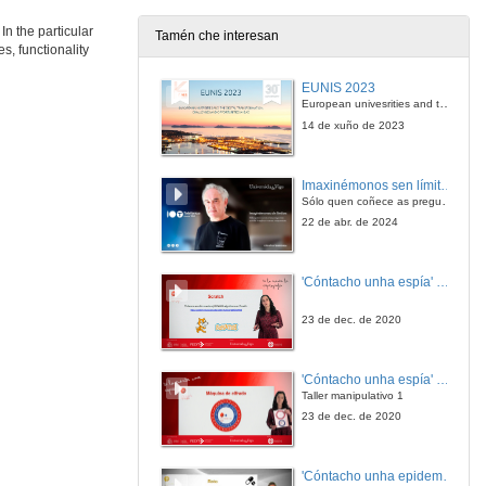
n the particular
Tamén che interesan
s, functionality
Extensión dun metamodelo de panel de control para presentar ao usuario final: datos de usuario para mellorar a personalización
EUNIS 2023
27 de xuño de 2019
European univesrities and the digital transformation: challenges and opportunities ahead
14 de xuño de 2023
Rolda de preguntas. Extensión dun metamodelo de panel de control para presentar ao usuario final: datos de usuario para mellorar a personalización
Imaxinémonos sen límites. Cátedras Telefónica
27 de xuño de 2019
Sólo quen coñece as preguntas pode imaxinar novas respostas
22 de abr. de 2024
Presentación dos compoñentes da Mesa Redonda
'Cóntacho unha espía' Reto
28 de xuño de 2019
23 de dec. de 2020
Implementando tecnoloxías baseadas en datos masivos na UNED: Consideracións éticas
Conferencia
'Cóntacho unha espía' Criptografía
28 de xuño de 2019
Taller manipulativo 1
23 de dec. de 2020
Oportunidades, ameazas, fortalezas e debilidades do Learning Analytics en Educación Superior
Mesa redonda
'Cóntacho unha epidemióloga' Reto
28 de xuño de 2019