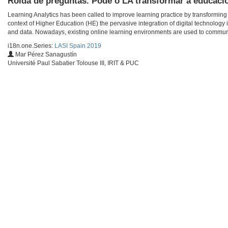
Rolda de preguntas. Pode o LA transformar a educaci
Learning Analytics has been called to improve learning practice by transforming 
context of Higher Education (HE) the pervasive integration of digital technology 
and data. Nowadays, existing online learning environments are used to communic
i18n.one.Series:
LASI Spain 2019
Mar Pérez Sanagustín
Université Paul Sabatier Tolouse III, IRIT & PUC