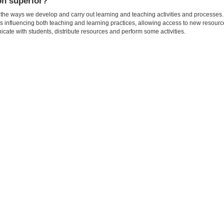
ón superior?
the ways we develop and carry out learning and teaching activities and processes. I
is influencing both teaching and learning practices, allowing access to new resource
ate with students, distribute resources and perform some activities.