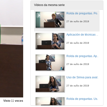
27 de xuño de 2019
Vídeos da mesma serie
Rolda de preguntas. Pode o LA transformar a educación superior?
27 de xuño de 2019
Aplicación de técnicas LA en contornas de aprendizaxe mixta para estudantes universitarios
27 de xuño de 2019
Rolda de preguntas. Aplicación de técnicas LA en contornas de aprendizaxe mixta para estudantes universitarios
27 de xuño de 2019
Uso de Simva para avaliar xogos serios e recompilar datos de análises de aprendizaxe de xogos
27 de xuño de 2019
Rolda de preguntas. Uso de Simva para avaliar xogos serios e recompilar datos de análises de aprendizaxe de xogos
Visto
11
veces
27 de xuño de 2019