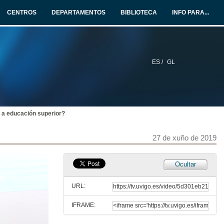
CENTROS
DEPARTAMENTOS
BIBLIOTECA
INFO PARA...
Apertura de LASI Spain 2019. Manuel Joaquín Rreigosa Presenta a Manuel Caeiro, General Chair da sesión
27 de xuño de 2019
ES /
GL
Intervención de Iñigo Cuiñas Gómez
27 de xuño de 2019
 a educación superior?
Agradecementos de D. Manuel Reigosa, aos comités organizadores e benvida aos participantes en LASI Spain 2019
27 de xuño de 2019
27 de xuño de 2019
Presentación de Mar Pérez Sanagustín
Ocultar
27 de xuño de 2019
URL:
IFRAME:
Pode o LA transformar a educación superior?