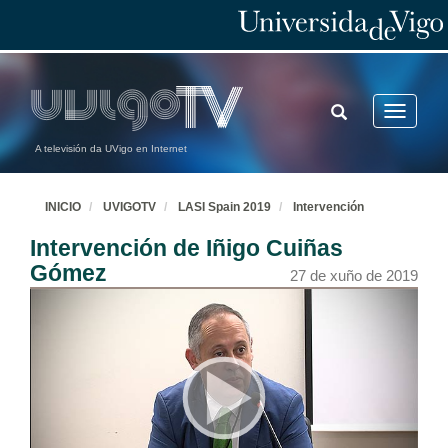
TOGGLE
Toggle
SEARCH
navigatio
A televisión da UVigo en Internet
INICIO
UVIGOTV
LASI Spain 2019
Intervención
Intervención de Iñigo Cuiñas
Gómez
27 de xuño de 2019