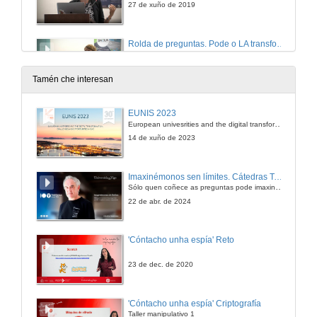
27 de xuño de 2019
Rolda de preguntas. Pode o LA transformar a educación superior?
27 de xuño de 2019
Tamén che interesan
Aplicación de técnicas LA en contornas de aprendizaxe mixta para estudantes universitarios
EUNIS 2023
European univesrities and the digital transformation: challenges and opportunities ahead
27 de xuño de 2019
14 de xuño de 2023
Rolda de preguntas. Aplicación de técnicas LA en contornas de aprendizaxe mixta para estudantes universitarios
Imaxinémonos sen límites. Cátedras Telefónica
Sólo quen coñece as preguntas pode imaxinar novas respostas
27 de xuño de 2019
22 de abr. de 2024
Uso de Simva para avaliar xogos serios e recompilar datos de análises de aprendizaxe de xogos
'Cóntacho unha espía' Reto
27 de xuño de 2019
23 de dec. de 2020
Rolda de preguntas. Uso de Simva para avaliar xogos serios e recompilar datos de análises de aprendizaxe de xogos
'Cóntacho unha espía' Criptografía
Taller manipulativo 1