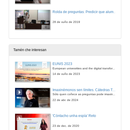
Rolda de preguntas. Predicir que alumnos abandonarán os estudos é cuestión de comprobar os exames que fixeron: o caso dun módulo de estatística online
28 de xuño de 2019
Tamén che interesan
EUNIS 2023
European univesrities and the digital transformation: challenges and opportunities ahead
14 de xuño de 2023
Imaxinémonos sen límites. Cátedras Telefónica
Sólo quen coñece as preguntas pode imaxinar novas respostas
22 de abr. de 2024
'Cóntacho unha espía' Reto
23 de dec. de 2020