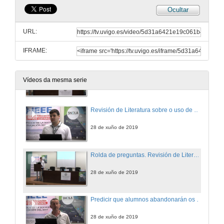
Ocultar
Unha cadea de valor de datos para soportar o procesamento de evidencia multimodal en escenarios de aprendizaxe auténticos
URL:
28 de xuño de 2019
IFRAME:
Rolda de preguntas. Unha cadea de valor de datos para soportar o procesamento de evidencia multimodal en escenarios de aprendizaxe auténticos
Vídeos da mesma serie
28 de xuño de 2019
Revisión de Literatura sobre o uso de predictores, e sistemas de alerta temperá en escenarios de educación superior
28 de xuño de 2019
Rolda de preguntas. Revisión de Literatura sobre o uso de predictores, e sistemas de alerta temperá en escenarios de educación superior
28 de xuño de 2019
Predicir que alumnos abandonarán os estudos é cuestión de comprobar os exames que fixeron: o caso dun módulo de estatística online
28 de xuño de 2019