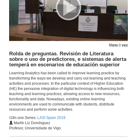
Rolda de preguntas. Deseño de procesos en Educación, estado actual e oportunidades
28 de xuño de 2019
Predición de desenvolvemento dos estudantes ao longo do tempo: estudo dun caso para un curso de enxeñería de aprendizaxe combinada
Visto
0
vez
28 de xuño de 2019
Rolda de preguntas. Revisión de Literatura
sobre o uso de predictores, e sistemas de alerta
temperá en escenarios de educación superior
Rolda de preguntas. Predición de desenvolvemento dos estudantes ao longo do tempo: estudo dun caso para un curso de enxeñería de aprendizaxe combinada
Learning Analytics has been called to improve learning practice by
transforming the ways we develop and carry out learning and teaching
28 de xuño de 2019
activities and processes. In the particular context of Higher Education
(HE) the pervasive integration of digital technology is influencing both
teaching and learning practices, allowing access to new resources,
Análise da persistencia dos estudantes utilizando un modelo baseado en eventos
functionality and data. Nowadays, existing online learning
environments are used to communicate with students, distribute
28 de xuño de 2019
resources and perform some activities.
i18n.one.Series:
LASI Spain 2019
Rolda de preguntas. Análise da persistencia dos estudantes utilizando un modelo baseado en eventos
Martín Liz Domínguez
Profesor, Universidade de Vigo
28 de xuño de 2019