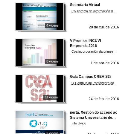
Secretaría Virtual
Co sistema de información da dirección, xestión económica, administración e servizos do alumnado, profesorado e persoal.
4 videos
20 de xul. de 2016
V Premios INCUVI-
Emprende 2016
Coa incorporación da primeira edición dos premios Incuvi-Avanza
8 videos
1 de abr. de 2016
Gala Campus CREA S2i
O Campus de Pontevedra celebra a presentación en sociedade do seu proxecto de especialización
11 videos
24 de feb. de 2016
nerta. Xestión do acceso ao
Sistema Universitario de
Galicia.
Info Uvigo
2 videos