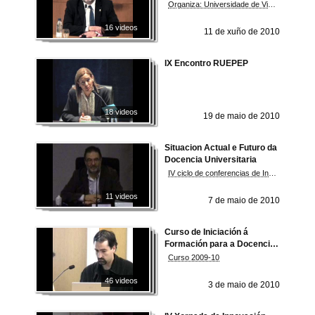
para persoas maiores
Organiza: Universidade de Vigo. Vicerreitoría de Innovación Educativa.
16 videos
11 de xuño de 2010
IX Encontro RUEPEP
18 videos
19 de maio de 2010
Situacion Actual e Futuro da
Docencia Universitaria
IV ciclo de conferencias de Innovación Educativa na Universidade de Vigo. Vicerreitoría de Formación e Innovación Educativa
11 videos
7 de maio de 2010
Curso de Iniciación á
Formación para a Docencia
Universitaria
Curso 2009-10
46 videos
3 de maio de 2010