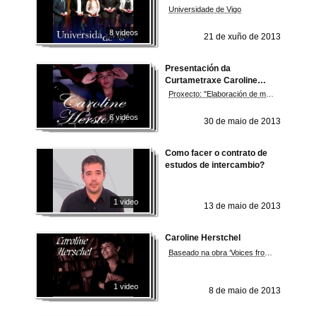
Grao e Doutoramento
Universidade de Vigo
8 videos
21 de xuño de 2013
Presentación da
Curtametraxe Caroline
Herstchel
Proxecto: "Elaboración de material didáctico baseado en textos teatrais con contido científico"
6 videos
30 de maio de 2013
Como facer o contrato de
estudos de intercambio?
1 video
13 de maio de 2013
Caroline Herstchel
Baseado na obra ‘Voices from the well’, unha peza teatral que recolle a historia de 20 mulleres extraordinarias
1 video
8 de maio de 2013