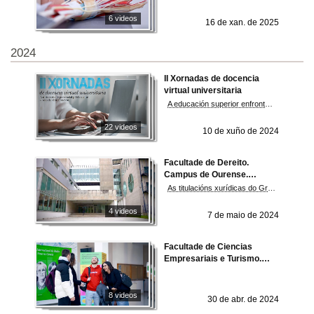
6 videos
16 de xan. de 2025
2024
II Xornadas de docencia
virtual universitaria
A educación superior enfronta un panorama de constante transformación, onde a convivencia entre a universidade presencial e a docencia virtual expón un reto significativo tanto para o presente como para o futuro.
22 videos
10 de xuño de 2024
Facultade de Dereito.
Campus de Ourense.
Universidade de Vigo
As titulacións xurídicas do Grao en Dereito –coas mencións en Dereito xudicial e Dereito da UE e desenvolvemento sostible-, o Programa conxunto ADE-Dereito e o Mestrado universitario en Avogacía e Procuradoría impartido en colaboración co Ilustre Colexio da Avogacía e o Colexio de Procuradores de Ourense constitúen os piares centrais da nosa oferta formativa. Proporcionan ás persoas tituladas as competencias e habilidades necesarias para o acceso ao emprego público nas distintas Administracións, ao emprego privado en postos con formación xurídica altamente cualificados e ao exercicio de profesións xurídicas e para comportarse de xeito ético e con responsabilidade social como profesionais do Dereito.
4 videos
7 de maio de 2024
Facultade de Ciencias
Empresariais e Turismo.
Campus de Ourense.
Universidade de Vigo
8 videos
30 de abr. de 2024