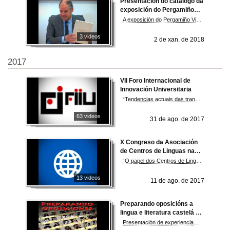
Presentación do catálogo da
exposición do Pergamiño
Vindel, Un tesouro en sete
A exposición do Pergamiño Vindel recibiu xa máis de 23.000 visitantes
cantigas
3 videos
2 de xan. de 2018
2017
VII Foro Internacional de
Innovación Universitaria
“Tendencias actuais das transformacións das universidades nunha nova sociedade dixital”
63 videos
31 de ago. de 2017
X Congreso da Asociación
de Centros de Linguas na
Ensinanza Superior (ACLES)
“O papel dos Centros de Linguas na estratexia de internacionalización das universidades”
13 videos
11 de ago. de 2017
Preparando oposicións a
lingua e literatura castelá en
secundaria
Presentación de experiencias nas oposicións 2016 e orientacións para superar unhas oposicións de lingua e literatura castelá para secundaria