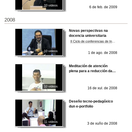
33 videos
6 de feb. de 2009
2008
Novas perspectivas na
docencia universitaria
II Ciclo de conferencias de Innovación Educativa na Universidade de Vigo. Vicerreitoría de Formación e Innovación Educativa
10 videos
1 de ago. de 2008
Meditación de atención
plena para a reducción das
emoción aflitivas estrés e
ansiedade
10 videos
16 de xul. de 2008
Deseño tecno-pedagóxico
dun e-portfolio
11 videos
3 de xuño de 2008