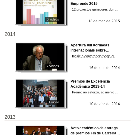
Emprende 2015
12 proxectos gañadores dun total de 44 proxectos de 73 alumnos e alumnas de tódolos ámbitos
6 videos
13 de mar. de 2015
2014
Apertura XIII Xornadas
Internacionais sobre
Asociacionismo nos
Inclúe a conferencia "Viaje al optimismo", de Eduard Punset
Programas de
Universitarios de Maiores
7 videos
16 de out. de 2014
Premios de Excelencia
Académica 2013-14
Premio ao esforzo, ao mérito e á capacidade do novo alumnado
1 video
10 de abr. de 2014
2013
Acto académico de entrega
de premios Fin de Carreira,