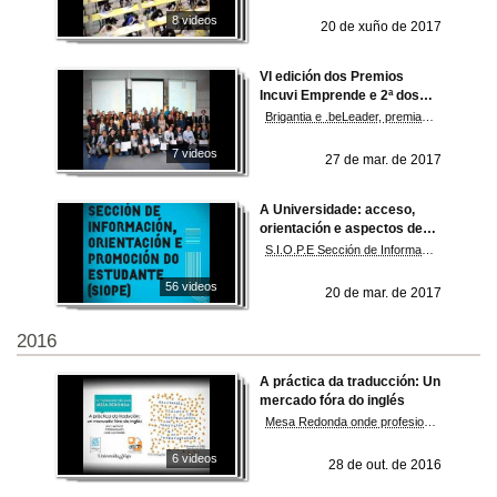
8 videos
20 de xuño de 2017
VI edición dos Premios
Incuvi Emprende e 2ª dos
Premios Incuvi-Avanza 2017
Brigantia e .beLeader, premiados na convocatoria Incuvi-Avanza de consolidación empresarial
7 videos
27 de mar. de 2017
A Universidade: acceso,
orientación e aspectos de
interese
S.I.O.P.E Sección de Información, Orientación, Promoción do Estudante Voluntariado e Discapacidde. Universidade de Vigo
56 videos
20 de mar. de 2017
2016
A práctica da traducción: Un
mercado fóra do inglés
Mesa Redonda onde profesionais aportan información actualizada do sector da Tradución e da Interpretación
6 videos
28 de out. de 2016