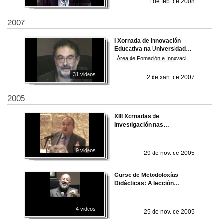
1 de feb. de 2008
2007
I Xornada de Innovación
Educativa na Universidade.
2006
Área de Fomación e Innovación Educativa
31 videos
2 de xan. de 2007
2005
XIII Xornadas de
Investigación nas
Universidades españolas
9 videos
29 de nov. de 2005
Curso de Metodoloxías
Didácticas: A lección
maxistral
4 videos
25 de nov. de 2005