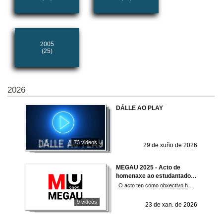
2005
(25)
2026
DÁLLE AO PLAY
73 videos
29 de xuño de 2026
MEGAU 2025 - Acto de
homenaxe ao estudantado
cos mellores expedientes de
O acto ten como obxectivo homenaxear o estudantado cunha nota igual ou superior a 8,5 na fase xeral da proba de acceso á universidade en Galicia (PAU 2025), así como os centros educativos onde cursaron os seus estudos de bacharelato.
Galicia nas probas de
acceso á universidade
9 videos
23 de xan. de 2026