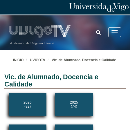
TOGGLE
Toggle
SEARCH
navigatio
A televisión da UVigo en Internet
INICIO
UVIGOTV
Vic. de Alumnado, Docencia e Calidade
Vic. de Alumnado, Docencia e
Calidade
2026
2025
(82)
(74)