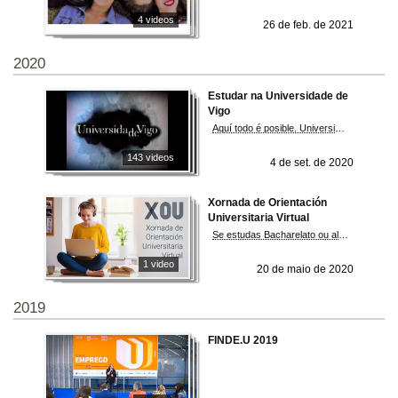
4 videos
26 de feb. de 2021
2020
Estudar na Universidade de
Vigo
Aquí todo é posible. Universidade de Vigo
143 videos
4 de set. de 2020
Xornada de Orientación
Universitaria Virtual
Se estudas Bacharelato ou algún ciclo superior de FP e queres acceder á universidade, esta é a ocasión. Poderás informarte desde a túa casa sobre as novidades da ABAU, a preinscrición, o acceso, a matrícula, a oferta dos graos e as súas saídas profesionais así como sobre os distintos servizos xerais da nosa universidade
1 video
20 de maio de 2020
2019
FINDE.U 2019