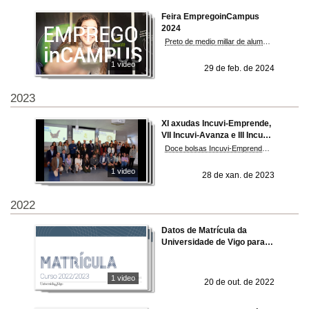
Feira EmpregoinCampus
2024
Preto de medio millar de alumnas e alumnos buscan coñecer máis de preto as oportunidades que lles achegan as arredor de medio cento de empresas que participan na edición viguesa da feira.
1 video
29 de feb. de 2024
2023
XI axudas Incuvi-Emprende,
VII Incuvi-Avanza e III Incuvi-
Consolida
Doce bolsas Incuvi-Emprende, catro Incuvi-Avanza e unha Incuvi-Consolida. Elixíronse proxectos sobre enoturismo, moda, vivendas sostibles, mensaxería colaborativa... Fonte: DUVI
1 video
28 de xan. de 2023
2022
Datos de Matrícula da
Universidade de Vigo para o
curso 22/23
1 video
20 de out. de 2022