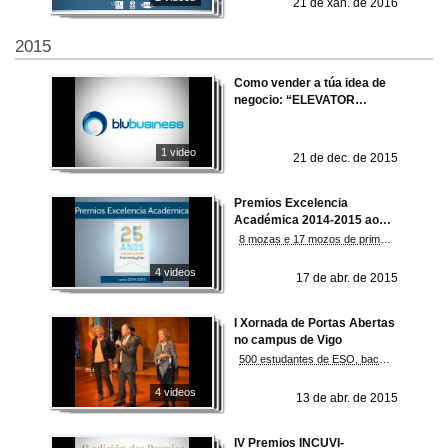
21 de xan. de 2016
2015
Como vender a túa idea de
negocio: “ELEVATOR
PITCH”…
1 video
21 de dec. de 2015
Premios Excelencia
Académica 2014-2015 ao
alumnado con mellor
8 mozas e 17 mozos de primeiro curso dos tres campus recibiron unha tablet PC como agasallo
expediente en secundaria
4 videos
17 de abr. de 2015
I Xornada de Portas Abertas
no campus de Vigo
500 estudantes de ESO, bacharelato e FP participan en xincanas, actividades en laboratorios e obradoiros nos centros da Universidade de Vigo
4 videos
13 de abr. de 2015
IV Premios INCUVI-