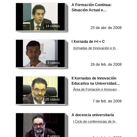
A Formación Continua:
Situación Actual e
Perspectivas de Futuro
14 videos
25 de abr. de 2008
I Xornada de I+I = C
Xornadas de Innovación e Investigación para a mellora da Calidade
3 videos
26 de feb. de 2008
II Xornadas de Innovación
Educativa na Universidade.
2007
Área de Fomación e Innovación Educativa
35 videos
7 de feb. de 2008
A docencia universitaria
I Ciclo de conferencias de Innovación Educativa na Universidade de Vigo. Vicerreitoría de Formación e Innovación Educativa
8 videos