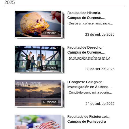
2025
Facultad de Historia.
Campus de Ourense.
Universidade de Vigo
Desde un coñecemento racional e crítico do pasado e presente da humanidade, o Grao en Xeografía e Historia pretende integrar e relacionar o saber destas dúas áreas da humanística con tres ámbitos xeográficos de estudo: Galicia, a Península Ibérica e Europa, incluíndo tamén a análise e interpretación da arte e da cultura. Asemesmo a simultaneidade Turismo - Xeografía e Historia proporciona unha formación integral en relación ao coñecemento e competencias de Patrimonio Cultural, agrupando os coñecementos de Historia, Xeografía e Historia da Arte xunto coa xestión empresarial e co aproveitamento turístico. Esta formación correspóndese coa necesidade de especialistas dunha profesión para a que non existe unha oferta formativa tan completa en Galicia: xestor/a de patrimonio cultural.
14 videos
23 de out. de 2025
Facultad de Derecho.
Campus de Ourense.
Universidade de Vigo
As titulacións xurídicas de Grao en Dereito –coas mencións en Dereito xudicial e Dereito da UE e desenvolvemento sostible-, o Programa conxunto ADE-Dereito e o Máster universitario en Avogacía e Procuradoría impartido en colaboración co Ilustre Colexio da Avogacía e o Colexio de Procuradores de Ourense constitúen os piares centrais da nosa oferta formativa. Proporcionan ás persoas tituladas as competencias e habilidades necesarias para o acceso ao emprego público nas distintas Administracións, ao emprego privado en postos con formación xurídica altamente cualificados e ao exercicio de profesións xurídicas e para comportarse de modo ético e con responsabilidade social como profesionais do Dereito.
14 videos
30 de set. de 2025
I Congreso Galego de
Investigación en Astronomía
e Astrofísica
Concibido como unha oportunidade única para fomentar o intercambio de coñecemento, a presentación de resultados recentes, a posta en común de novas metodoloxías e a creación de sinerxías entre investigadores e investigadoras de diferentes institucións e áreas de especialización. Queremos favorecer un ambiente de colaboración aberto e dinámico, no que tanto o persoal investigador novo como o consolidado teñan a oportunidade de expoñer o seu traballo e establecer novas liñas de contacto.
40 videos
24 de xul. de 2025
Facultade de Fisioterapia.
Campus de Pontevedra