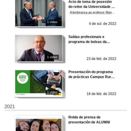
Acto de toma de posesión
do reitor da Universidade de
Vigo. Período 2022-2026
A lembranza ao profesor Manuel Ramos foi constante ao longo de toda a cerimonia. Manuel Reigosa prioriza o recambio xeracional e a atracción e consolidación de talento investigador na súa nova etapa á fronte da UVigo
1 video
4 de xul. de 2022
Saídas profesionais e
programa de bolsas da
OTAN
1 video
23 de feb. de 2022
Presentación do programa
de prácticas Campus Rural
de Universidade de Vigo
1 video
16 de feb. de 2022
2021
Rolda de prensa de
presentación de ALUMNI