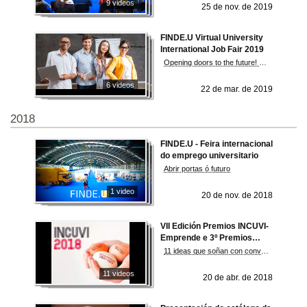
9 videos
25 de nov. de 2019
FINDE.U Virtual University
International Job Fair 2019
Opening doors to the future! 9 and 10 April 2019
6 videos
22 de mar. de 2019
2018
FINDE.U - Feira internacional
do emprego universitario
Abrir portas ó futuro
1 video
20 de nov. de 2018
VII Edición Premios INCUVI-
Emprende e 3º Premios
Incuvi-Avanza 2018
11 ideas que soñan con converterse en negocio gañan a 7ª edición dos Premios Incuvi
11 videos
20 de abr. de 2018