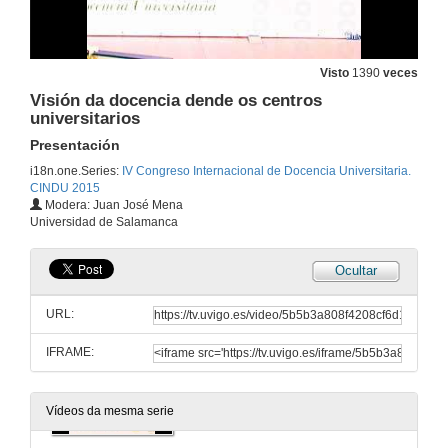
Apoios e obstáculos á innovación docente universitaria
Intervención de Sonia Osorio
26 de xuño de 2015
Visto
1390
veces
Visión da docencia dende os centros
Rolda de preguntas
universitarios
Apoios e obstáculos á innovación docente universitaria
26 de xuño de 2015
Presentación
i18n.one.Series:
IV Congreso Internacional de Docencia Universitaria.
CINDU 2015
Ser professor universitário em tempos adversos
Modera: Juan José Mena
Presentación Conferencia
Universidad de Salamanca
26 de xuño de 2015
Ocultar
Ser professor universitário em tempos adversos
Conferencia
URL:
26 de xuño de 2015
IFRAME:
Rolda de preguntas
Ser professor universitário em tempos adversos
26 de xuño de 2015
Vídeos da mesma serie