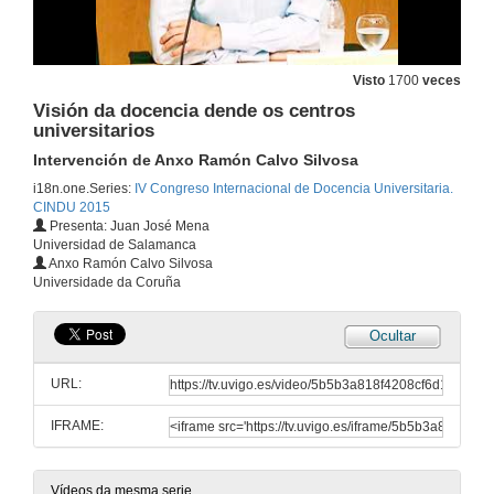
Ser professor universitário em tempos adversos
Presentación Conferencia
Visto
1700
veces
26 de xuño de 2015
Visión da docencia dende os centros
universitarios
Ser professor universitário em tempos adversos
Intervención de Anxo Ramón Calvo Silvosa
Conferencia
i18n.one.Series:
IV Congreso Internacional de Docencia Universitaria.
26 de xuño de 2015
CINDU 2015
Presenta: Juan José Mena
Universidad de Salamanca
Rolda de preguntas
Anxo Ramón Calvo Silvosa
Ser professor universitário em tempos adversos
Universidade da Coruña
26 de xuño de 2015
Ocultar
Visión da docencia dende os centros universitarios
Presentación
URL:
27 de xuño de 2015
IFRAME:
Visión da docencia dende os centros universitarios
Intervención de María Clara Cunha Calheiros
27 de xuño de 2015
Vídeos da mesma serie