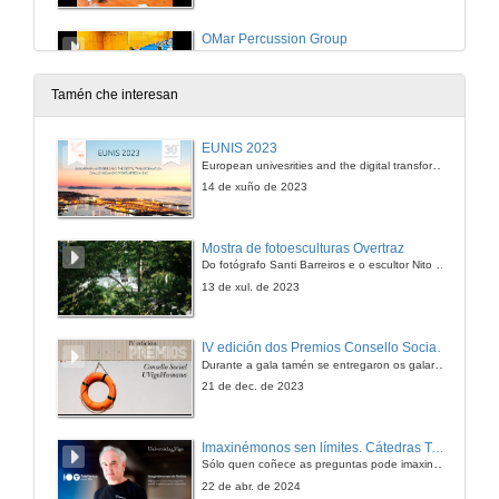
OMar Percussion Group
Tema 3
27 de xuño de 2015
Tamén che interesan
OMar Percussion Group
EUNIS 2023
Tema 4
European univesrities and the digital transformation: challenges and opportunities ahead
27 de xuño de 2015
14 de xuño de 2023
OMar Percussion Group
Mostra de fotoesculturas Overtraz
Tema 5
Do fotógrafo Santi Barreiros e o escultor Nito Contreras.
27 de xuño de 2015
13 de xul. de 2023
OMar Percussion Group
IV edición dos Premios Consello Social UVigo Humana
Tema 6
Durante a gala tamén se entregaron os galardóns aos mellores TFG e TFM en materia de Axenda 2030
27 de xuño de 2015
21 de dec. de 2023
OMar Percussion Group
Imaxinémonos sen límites. Cátedras Telefónica
Tema 7
Sólo quen coñece as preguntas pode imaxinar novas respostas
27 de xuño de 2015
22 de abr. de 2024