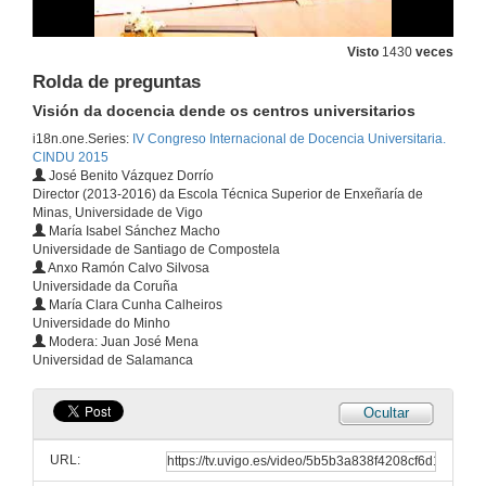
Visión da docencia dende os centros universitarios
Visto
1430
veces
Presentación
27 de xuño de 2015
Rolda de preguntas
Visión da docencia dende os centros universitarios
Visión da docencia dende os centros universitarios
i18n.one.Series:
IV Congreso Internacional de Docencia Universitaria.
Intervención de María Clara Cunha Calheiros
CINDU 2015
27 de xuño de 2015
José Benito Vázquez Dorrío
Director (2013-2016) da Escola Técnica Superior de Enxeñaría de
Minas, Universidade de Vigo
María Isabel Sánchez Macho
Visión da docencia dende os centros universitarios
Universidade de Santiago de Compostela
Intervención de Anxo Ramón Calvo Silvosa
Anxo Ramón Calvo Silvosa
27 de xuño de 2015
Universidade da Coruña
María Clara Cunha Calheiros
Universidade do Minho
Visión de la docencia desde los centros universitarios
Modera: Juan José Mena
Intervención de María Isabel Sánchez Macho
Universidad de Salamanca
27 de xuño de 2015
Ocultar
Visión da docencia dende os centros universitarios
Intervención de José Benito Vázquez Dorrío
URL:
27 de xuño de 2015