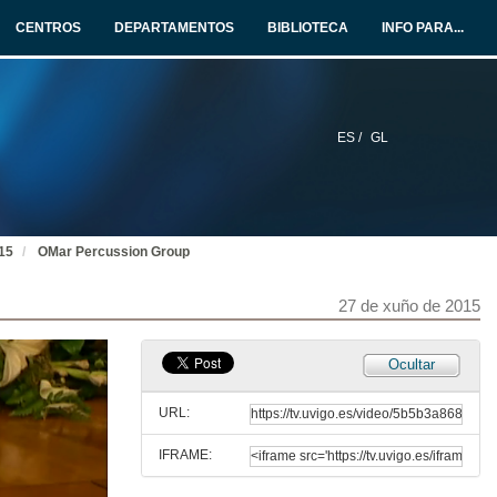
Visión da docencia dende os centros universitarios
CENTROS
DEPARTAMENTOS
BIBLIOTECA
INFO PARA...
27 de xuño de 2015
OMar Percussion Group
Tema 1
27 de xuño de 2015
ES /
GL
Presentación de OMar Percussion Group
27 de xuño de 2015
015
OMar Percussion Group
OMar Percussion Group
27 de xuño de 2015
Tema 2
27 de xuño de 2015
Ocultar
OMar Percussion Group
Tema 3
URL:
27 de xuño de 2015
IFRAME:
OMar Percussion Group