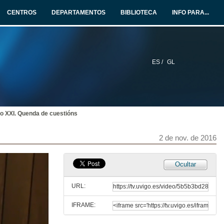
CENTROS
DEPARTAMENTOS
BIBLIOTECA
INFO PARA...
ES /
GL
ulo XXI. Quenda de cuestións
2 de nov. de 2016
Ocultar
URL:
IFRAME: