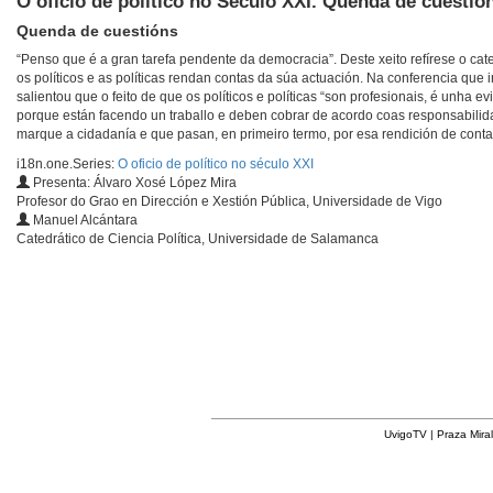
O oficio de político no Século XXI. Quenda de cuestió
Quenda de cuestións
“Penso que é a gran tarefa pendente da democracia”. Deste xeito refírese o c
os políticos e as políticas rendan contas da súa actuación. Na conferencia que
salientou que o feito de que os políticos e políticas “son profesionais, é unha
porque están facendo un traballo e deben cobrar de acordo coas responsabili
marque a cidadanía e que pasan, en primeiro termo, por esa rendición de conta
i18n.one.Series:
O oficio de político no século XXI
Presenta: Álvaro Xosé López Mira
Profesor do Grao en Dirección e Xestión Pública, Universidade de Vigo
Manuel Alcántara
Catedrático de Ciencia Política, Universidade de Salamanca
UvigoTV | Praza Miral