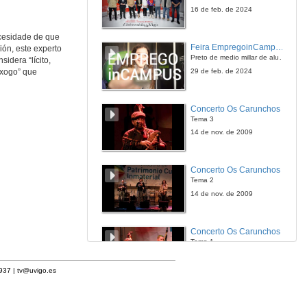
16 de feb. de 2024
ecesidade de que
Feira EmpregoinCampus Vigo 2024
ión, este experto
Preto de medio millar de alumnas e alumnos buscan coñecer máis de preto as oportunidades que lles achegan as arredor de medio cento de empresas que participan na edición viguesa da feira. Xunto coa visita aos stands, durante a feria desenvólvense varias actividades complementarias, como obradoiros, conversas, mesas redondas ou o pasaporte de empregabilidade, un espazo no que poderán recibir asesoramento sobre o seu CV.
idera “lícito,
29 de feb. de 2024
 xogo” que
Concerto Os Carunchos
Tema 3
14 de nov. de 2009
Concerto Os Carunchos
Tema 2
14 de nov. de 2009
Concerto Os Carunchos
Tema 1
14 de nov. de 2009
1937 |
tv@uvigo.es
Concerto Os Carunchos
Presentación