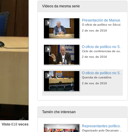
Vídeos da mesma serie
Presentación de Manuel Alcántara
O oficio de político no Século XXI
2 de nov. de 2016
O oficio de político no Século XXI
Ciclo de conferencias de outono promovido polo Observatorio da Gobernanza G3-Área de Ciencia Política e da Administración.
2 de nov. de 2016
O oficio de político no Século XXI. Quenda de cuestións
Quenda de cuestións
2 de nov. de 2016
Tamén che interesan
Visto
618
veces
Representantes políticos debaten sobre educación e xuventude no campus de Pontevedra
Organizado polo Decanato e a Delegación de Alumnado de Dirección e Xestión Pública e coa participación de candidatos de PP, BNG, PSOE, Sumar e Podemos