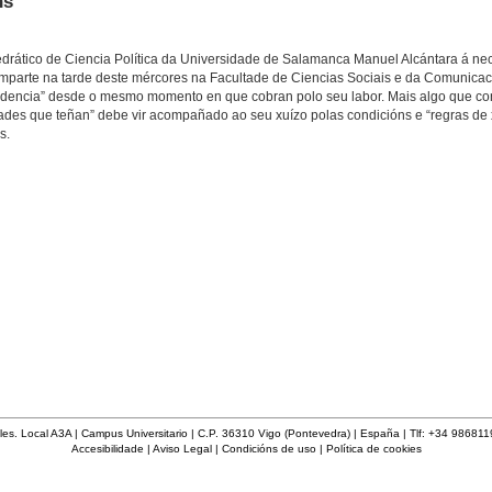
ns
atedrático de Ciencia Política da Universidade de Salamanca Manuel Alcántara á n
 imparte na tarde deste mércores na Facultade de Ciencias Sociais e da Comunicac
 evidencia” desde o mesmo momento en que cobran polo seu labor. Mais algo que cons
dades que teñan” debe vir acompañado ao seu xuízo polas condicións e “regras de
s.
les. Local A3A | Campus Universitario | C.P. 36310 Vigo (Pontevedra) | España | Tlf: +34 98681
Accesibilidade
|
Aviso Legal
|
Condicións de uso
|
Política de cookies