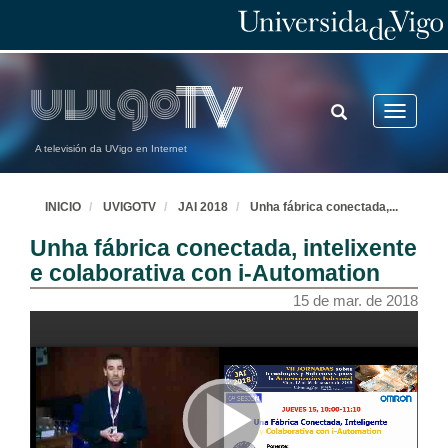
TOGGLE
Toggle
SEARCH
navigatio
A televisión da UVigo en Internet
INICIO
UVIGOTV
JAI 2018
Unha fábrica conectada,
...
Unha fábrica conectada, intelixente
e colaborativa con i-Automation
15 de mar. de 2018