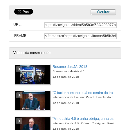
Ocultar
URL:
IFRAME:
Vídeos da mesma serie
Resumo das JAI 2018
Showroom Industria 4.0
12 de mar. de 2018
“O factor humano está no centro da transformación de futuro"
Intervención de Frédéric Puech, Director do centro de Vigo e do Polo Industrial Ibérico de Groupe PSA
12 de mar. de 2018
“A industria 4.0 é unha obriga, unha esixencia, un deber e non unha opción”
Intervención de Julio Gómez Rodríguez, Presidente de ASIME
12 de mar. de 2018