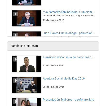
“A automatización industrial é un elemento clave para a mellora dos procesos produtivos”
Intervención de Luis Moreno Diéguez, Director General, CTAG
12 de mar. de 2018
Juan Lloves Guntín abogou pola colaboración institucional, en especial entre a universidade e o clúster ao que representa
Intervención de Juan Lloves Guntín, Presidente de CEAGA
12 de mar. de 2018
Tamén che interesan
“A Universidade de Vigo soubo entender sempre a relación entre a institución académica e a empresa”.
Transición discontinua de partículas de microgel termosensible
Intervención de Teresa Pedrosa Silva, Delegada do Estado do Consorcio Zona Franca de Vigo
12 de mar. de 2018
22 de nov. de 2006
“Estamos ante unha revolución dixital con impacto en todos os eidos. A industria do futuro é dixital e o consumidor tamén será dixital”
Apertura Social Media Day 2016
Intervención de Francisco Conde López, Conselleiro de Economía, Emprego e Industria da Xunta de Galicia
12 de mar. de 2018
25 de xan. de 2016
“A porta que as JAI abren é unha maridaxe perfecta entre o alumnado e a empresa”
Presentación 'Mulleres no software libre'
Intervención de Salustiano Mato, Reitor da Universidade de Vigo
12 de mar. de 2018