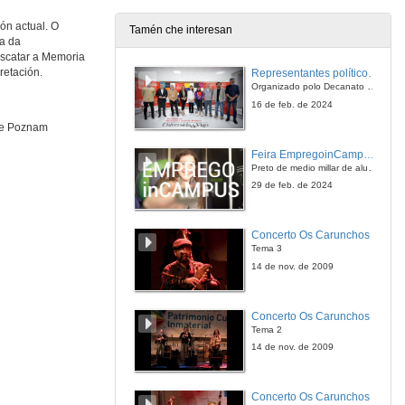
4 de xuño de 2009
ón actual. O
Tamén che interesan
ea da
Quenda de preguntas
escatar a Memoria
retación.
Representantes políticos debaten sobre educación e xuventude no campus de Pontevedra
4 de xuño de 2009
Organizado polo Decanato e a Delegación de Alumnado de Dirección e Xestión Pública e coa participación de candidatos de PP, BNG, PSOE, Sumar e Podemos
16 de feb. de 2024
 de Poznam
L' habitus des traducteurs littéraires dans les sociétés multilingues
Feira EmpregoinCampus Vigo 2024
5 de xuño de 2009
Preto de medio millar de alumnas e alumnos buscan coñecer máis de preto as oportunidades que lles achegan as arredor de medio cento de empresas que participan na edición viguesa da feira. Xunto coa visita aos stands, durante a feria desenvólvense varias actividades complementarias, como obradoiros, conversas, mesas redondas ou o pasaporte de empregabilidade, un espazo no que poderán recibir asesoramento sobre o seu CV.
29 de feb. de 2024
O suxeito tradutor multicultural: migrantes, subalternas, mestizas
Concerto Os Carunchos
5 de xuño de 2009
Tema 3
14 de nov. de 2009
Quenda de preguntas
Concerto Os Carunchos
5 de xuño de 2009
Tema 2
14 de nov. de 2009
Translation, Literature and Geopolitical Alliances
Concerto Os Carunchos
5 de xuño de 2009