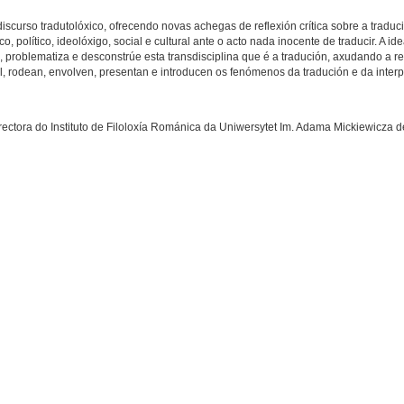
scurso tradutolóxico, ofrecendo novas achegas de reflexión crítica sobre a traduci
político, ideolóxigo, social e cultural ante o acto nada inocente de traducir. A id
problematiza e desconstrúe esta transdisciplina que é a tradución, axudando a r
al, rodean, envolven, presentan e introducen os fenómenos da tradución e da interp
irectora do Instituto de Filoloxía Románica da Uniwersytet Im. Adama Mickiewicza