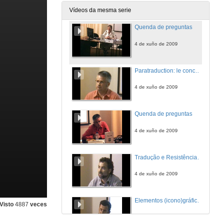
4 de xuño de 2009
Vídeos da mesma serie
Quenda de preguntas
4 de xuño de 2009
Paratraduction: le concept-clé de l' École de Vigo
4 de xuño de 2009
Quenda de preguntas
4 de xuño de 2009
Tradução e Resistência: Para uma Filosofia da Paratradução
4 de xuño de 2009
Elementos (icono)gráficos de Maus de Art Spiegelman como paratraducción panlingüística do horror
Visto
4887
veces