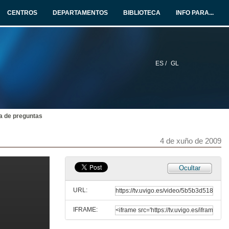
3 de xuño de 2009
CENTROS
DEPARTAMENTOS
BIBLIOTECA
INFO PARA...
Sociolinguistique et sociologie de la traduction
3 de xuño de 2009
ES /
GL
Quenda de preguntas
3 de xuño de 2009
 de preguntas
Photographier la traduction
3 de xuño de 2009
4 de xuño de 2009
Quenda de preguntas
Ocultar
3 de xuño de 2009
URL:
IFRAME:
Traduction verbo-visuelle