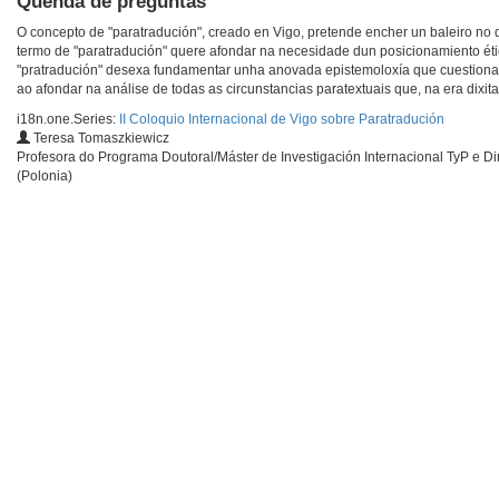
Quenda de preguntas
O concepto de "paratradución", creado en Vigo, pretende encher un baleiro no di
termo de "paratradución" quere afondar na necesidade dun posicionamiento ético, 
"pratradución" desexa fundamentar unha anovada epistemoloxía que cuestiona, 
ao afondar na análise de todas as circunstancias paratextuais que, na era dixit
i18n.one.Series:
II Coloquio Internacional de Vigo sobre Paratradución
Teresa Tomaszkiewicz
Profesora do Programa Doutoral/Máster de Investigación Internacional TyP e D
(Polonia)