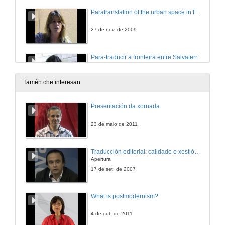
Paratranslation of the urban space in Fafe II. An example of micro-cosmopolitanism
27 de nov. de 2009
Para-traducir a fronteira entre Salvaterra de Miño e Monção
27 de nov. de 2009
Tamén che interesan
Debate
Presentación da xornada
27 de nov. de 2009
23 de maio de 2011
Traducción editorial: calidade e xestión de proxectos
Apertura
17 de set. de 2007
What is postmodernism?
4 de out. de 2011