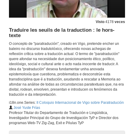
Memoria e Paratradución
5 de xuño de 2009
Visto
4178
veces
Traduire les seuils de la traduction : le hors-
Leabhar Gabhala: Paratranslation of a National Founding Myth
texte
O concepto de "paratradución", creado en Vigo, pretende encher un
5 de xuño de 2009
baleiro no discurso tradutolóxico, ofrecendo novas achegas de
reflexión crítica sobre a tradución actual. O termo de "paratradución"
quere afondar na necesidade dun posicionamiento ético, político,
Quenda de preguntas
ideolóxigo, social e cultural ante o acto nada inocente de traducir. A
idea da "pratradución" desexa fundamentar unha anovada
5 de xuño de 2009
epistemoloxía que cuestiona, problematiza e desconstrúe esta
transdisciplina que é a tradución, axudando a rescatar a Memoria ao
afondar na análise de todas as circunstancias paratextuais que, na era
Peche do Coloquio
dixital, rodean, envolven, presentan e introducen os fenómenos da
tradución e da interpretación.
5 de xuño de 2009
i18n.one.Series:
II Coloquio Internacional de Vigo sobre Paratradución
José Yuste Frías
Profesor Titular do Departamento de Tradución e Lingüística,
Segunda parte do II Coloquio Internacional de Vigo sobre Paratraducción: presentación
Investigador Principal do Grupo de Investigación TyP e Director dos
programas Web-TV Zig-Zag, Exit e Pilulas TyP
27 de nov. de 2009