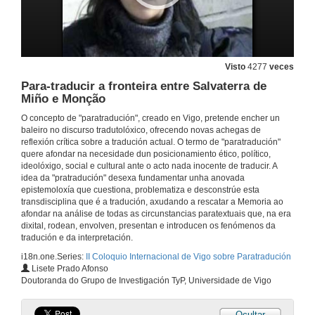
Quenda de preguntas
5 de xuño de 2009
Visto
4277
veces
Peche do Coloquio
Para-traducir a fronteira entre Salvaterra de
Miño e Monção
5 de xuño de 2009
O concepto de "paratradución", creado en Vigo, pretende encher un
baleiro no discurso tradutolóxico, ofrecendo novas achegas de
Segunda parte do II Coloquio Internacional de Vigo sobre Paratraducción: presentación
reflexión crítica sobre a tradución actual. O termo de "paratradución"
quere afondar na necesidade dun posicionamiento ético, político,
27 de nov. de 2009
ideolóxigo, social e cultural ante o acto nada inocente de traducir. A
idea da "pratradución" desexa fundamentar unha anovada
epistemoloxía que cuestiona, problematiza e desconstrúe esta
transdisciplina que é a tradución, axudando a rescatar a Memoria ao
Traduire dans l'espace du monde
afondar na análise de todas as circunstancias paratextuais que, na era
dixital, rodean, envolven, presentan e introducen os fenómenos da
27 de nov. de 2009
tradución e da interpretación.
i18n.one.Series:
II Coloquio Internacional de Vigo sobre Paratradución
Débat
Lisete Prado Afonso
Doutoranda do Grupo de Investigación TyP, Universidade de Vigo
27 de nov. de 2009
Ocultar