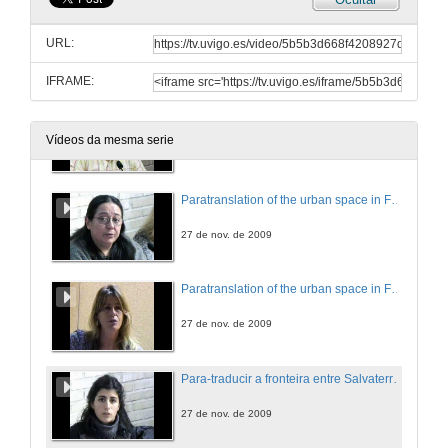
Traduire les seuils de la traduction : le hors-texte
URL:
27 de nov. de 2009
IFRAME:
Débat
Vídeos da mesma serie
27 de nov. de 2009
Paratranslation of the urban space in Fafe I. An example of micro-cosmopolitanism
27 de nov. de 2009
Paratranslation of the urban space in Fafe II. An example of micro-cosmopolitanism
27 de nov. de 2009
Para-traducir a fronteira entre Salvaterra de Miño e Monção
27 de nov. de 2009