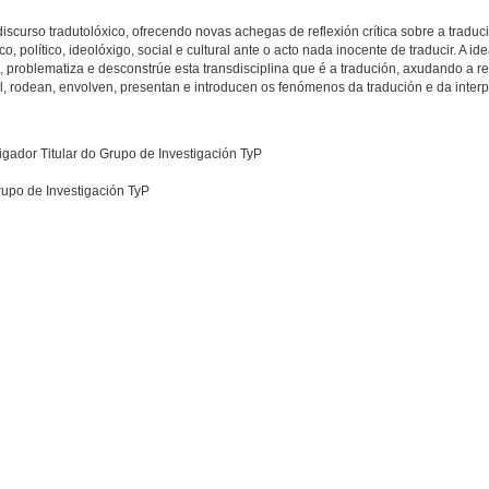
scurso tradutolóxico, ofrecendo novas achegas de reflexión crítica sobre a traduci
político, ideolóxigo, social e cultural ante o acto nada inocente de traducir. A id
problematiza e desconstrúe esta transdisciplina que é a tradución, axudando a r
al, rodean, envolven, presentan e introducen os fenómenos da tradución e da interp
igador Titular do Grupo de Investigación TyP
rupo de Investigación TyP