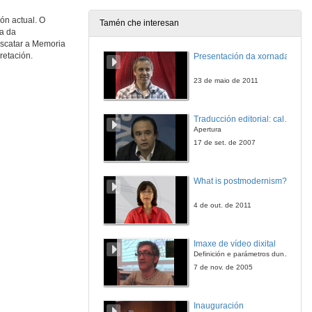
27 de nov. de 2009
ón actual. O
Tamén che interesan
ea da
Traduire dans l'espace du monde
escatar a Memoria
retación.
Presentación da xornada
27 de nov. de 2009
23 de maio de 2011
Débat
Traducción editorial: calidade e xestión de proxectos
27 de nov. de 2009
Apertura
17 de set. de 2007
Traduire les seuils de la traduction : le hors-texte
What is postmodernism?
27 de nov. de 2009
4 de out. de 2011
Débat
Imaxe de vídeo dixital
27 de nov. de 2009
Definición e parámetros dunha imaxe dixital. Resolución e Aspecto. Profundidade da cor. Compresión. Frame por segundo. Entrelazado. Campos, cadros
7 de nov. de 2005
Paratranslation of the urban space in Fafe I. An example of micro-cosmopolitanism
Inauguración
27 de nov. de 2009