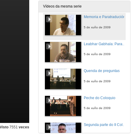
5 de xuño de 2009
Vídeos da mesma serie
Memoria e Paratradución
5 de xuño de 2009
Leabhar Gabhala: Paratranslation of a National Founding Myth
5 de xuño de 2009
Quenda de preguntas
5 de xuño de 2009
Peche do Coloquio
5 de xuño de 2009
Segunda parte do II Coloquio Internacional de Vigo sobre Paratraducción: presentación
Visto
7551
veces