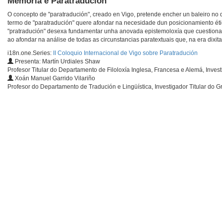
Memoria e Paratradución
O concepto de "paratradución", creado en Vigo, pretende encher un baleiro no di
termo de "paratradución" quere afondar na necesidade dun posicionamiento ético, 
"pratradución" desexa fundamentar unha anovada epistemoloxía que cuestiona, 
ao afondar na análise de todas as circunstancias paratextuais que, na era dixit
i18n.one.Series:
II Coloquio Internacional de Vigo sobre Paratradución
Presenta: Martín Urdiales Shaw
Profesor Titular do Departamento de Filoloxía Inglesa, Francesa e Alemá, Invest
Xoán Manuel Garrido Vilariño
Profesor do Departamento de Tradución e Lingüística, Investigador Titular do G