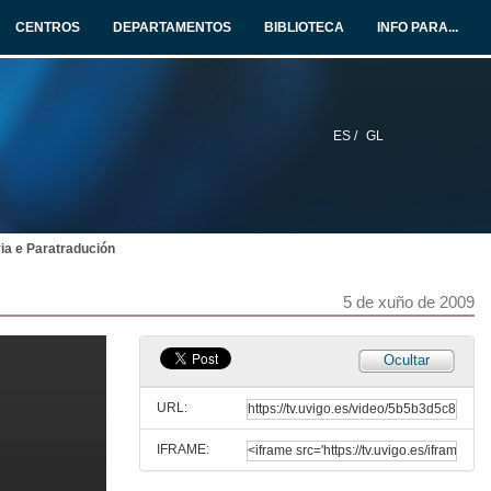
4 de xuño de 2009
CENTROS
DEPARTAMENTOS
BIBLIOTECA
INFO PARA...
Quenda de preguntas
4 de xuño de 2009
ES /
GL
L' habitus des traducteurs littéraires dans les sociétés multilingues
5 de xuño de 2009
a e Paratradución
O suxeito tradutor multicultural: migrantes, subalternas, mestizas
5 de xuño de 2009
5 de xuño de 2009
Quenda de preguntas
Ocultar
5 de xuño de 2009
URL:
IFRAME:
Translation, Literature and Geopolitical Alliances