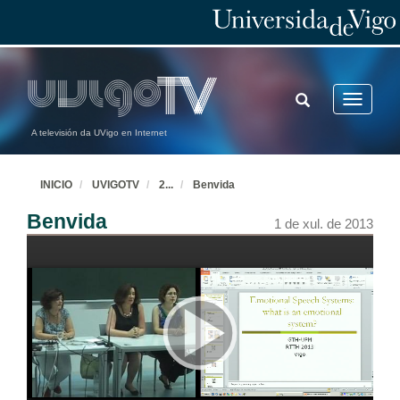
TOGGLE
Toggle
SEARCH
navigatio
A televisión da UVigo en Internet
INICIO
UVIGOTV
2
...
Benvida
Benvida
1 de xul. de 2013