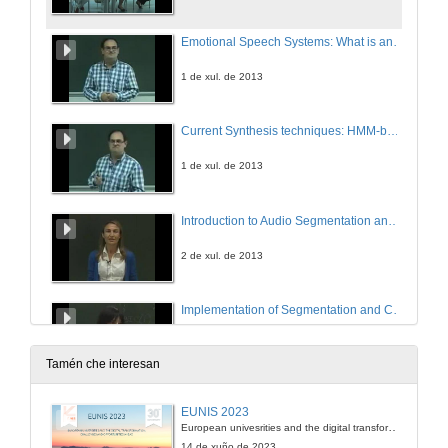
Emotional Speech Systems: What is an emotional system?
1 de xul. de 2013
Current Synthesis techniques: HMM-based Emotional Speech Synthesis
1 de xul. de 2013
Introduction to Audio Segmentation and Classification
2 de xul. de 2013
Implementation of Segmentation and Classification at the Same Time
2 de xul. de 2013
Tamén che interesan
An Overview of the NIST Series of Speaker Recognition Evaluations and Technologies
EUNIS 2023
European univesrities and the digital transformation: challenges and opportunities ahead
3 de xul. de 2013
14 de xuño de 2023