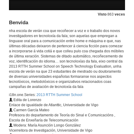
Visto
863
veces
Benvida
nha escola de verán coa que recoñecer a voz e o traballo dos novos
investigadores en tecnoloxía da fala; son aquelas que empregan a
linguaxe oral para a comunicación entre home e máquina e que, nas
últimas décadas deixaron de pertencer á ciencia ficción para comezar
a incorporarse á vida cotiá e que colleu pulo coa chegada dos móbiles
de última xeración. Sistemas de ditado automático, recoñecemento de
voz, identificación do idioma… son tecnoloxías da fala, eixo central da
2013 RTTH Summer School on Speech Technology Evaluation, unha
escola de verán na que 23 estudantes de mestrado ou doutoramento
de diversas universidades españolas formaranse nos aspectos
tecnolóxicos, metodolóxicos e organizativos relacionados coas
campañas de avaliación de tecnoloxía da fala
i18n.one.Series:
2013 RTTH Summer School
Edita de Lorenzo
Enlace de igualdade de Atlanttic, Universidade de Vigo
Carmen García Mateo
Profesora do departamento de Teoría do Sinal e Comunicacións ,
Escola de Enxeñaría de Telecomunicación
Modera: María Asunción Longo González
Vicerreitora de Investigación, Universidade de Vigo