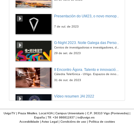
Session Variability Compensation in Speaker Recognition
Presentación do UM23, o novo monopraza de UVigo Motorsport
3 de xul. de 2013
7 de xul. de 2023
Speech technologies: research opportunities at Vicomtech-IK4
G-Night 2023. Noite Galega das Persoas Investigadoras. Conciencias creativas
Centos de investigadoras e investigadores, decenas de actividades e sete cidades
4 de xul. de 2013
29 de set. de 2023
Evaluation of Spoken Language Recognition Systems: Tasks, applications, general issues and acoustic approaches
II Encontro Ágora. Talento e innovación na era da transformación dixital
Cátedra Telefónica - UVigo. Espazos de innovación
4 de xul. de 2013
31 de out. de 2023
Evaluation of Spoken Language Recognition Systems: Phonotactic approaches, backend and fussion
Vídeo resumen JAI 2022
4 de xul. de 2013
13 de xan. de 2023
UvigoTV | Praza Miralles. Local A3A | Campus Universitario | C.P. 36310 Vigo (Pontevedra) |
España | Tlf: +34 986811937 |
tv@uvigo.es
Keynote Speech: The importance of evaluation in speech engineering
Accesibilidade
|
Aviso Legal
|
Condicións de uso
|
Política de cookies
UVigo SpaceLab
5 de xul. de 2013
12 de dec. de 2022