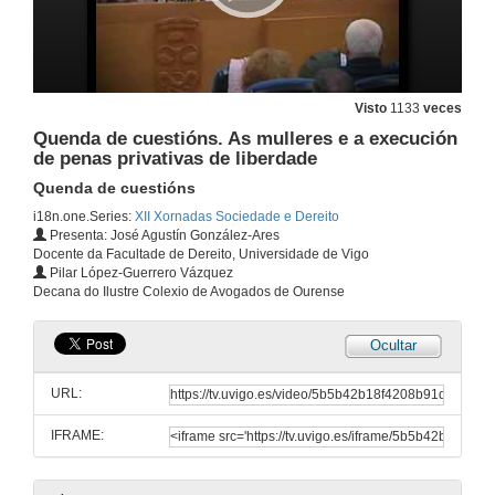
Visto
1133
veces
Quenda de cuestións. As mulleres e a execución
de penas privativas de liberdade
Quenda de cuestións
i18n.one.Series:
XII Xornadas Sociedade e Dereito
Presenta: José Agustín González-Ares
Docente da Facultade de Dereito, Universidade de Vigo
XII Xornadas Sociedade e Dereito. Acto de Inauguracion
Pilar López-Guerrero Vázquez
Decana do Ilustre Colexio de Avogados de Ourense
28 de mar. de 2016
Ocultar
Presentación de Pilar López-Guerrero Vázquez
URL:
28 de mar. de 2016
IFRAME:
As mulleres e a execución de penas privativas de liberdade
Conferencia