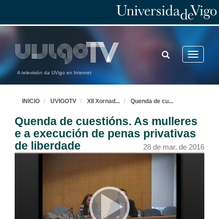
TOGGLE
Toggle
SEARCH
navigatio
A televisión da UVigo en Internet
INICIO
UVIGOTV
XII Xornad
...
Quenda de cu
...
Quenda de cuestións. As mulleres
e a execución de penas privativas
de liberdade
28 de mar. de 2016