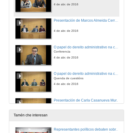
4 de abr. de 2016
Presentación de Marcos Almeida Cerreda
4 de abr. de 2016
O papel do dereito administrativo na consecución da igualdade entre homes e mulleres
Conferencia
4 de abr. de 2016
O papel do dereito administrativo na consecución da igualdade entre homes e mulleres. Quenda de cuestións
Quenda de cuestións
4 de abr. de 2016
Presentación de Carla Casanueva Muruais
4 de abr. de 2016
Tamén che interesan
Os informes de impacto de xénero
Representantes políticos debaten sobre educación e xuventude no campus de Pontevedra
Conferencia