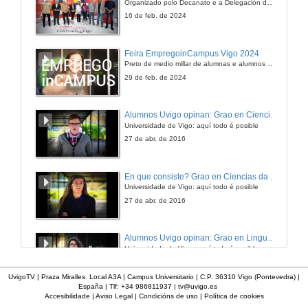
Organizado polo Decanato e a Delegación de Alumnado de Dirección e Xestión Pública e coa participación de candidatos de PP, BNG, PSOE, Sumar e Podemos
4 de abr. de 2016
16 de feb. de 2024
Presentación de Patricia Calvo López
Feira EmpregoinCampus Vigo 2024
Preto de medio millar de alumnas e alumnos buscan coñecer máis de preto as oportunidades que lles achegan as arredor de medio cento de empresas que participan na edición viguesa da feira. Xunto coa visita aos stands, durante a feria desenvólvense varias actividades complementarias, como obradoiros, conversas, mesas redondas ou o pasaporte de empregabilidade, un espazo no que poderán recibir asesoramento sobre o seu CV.
4 de abr. de 2016
29 de feb. de 2024
As mulleres e a avogacía
Alumnos Uvigo opinan: Grao en Ciencias da Linguaxe e Estudos Literarios
Conferencia
Universidade de Vigo: aquí todo é posible
4 de abr. de 2016
27 de abr. de 2016
Presentación de Carmen Iglesias Sueiro
En que consiste? Grao en Ciencias da Linguaxe e Estudos Literarios
Universidade de Vigo: aquí todo é posible
5 de abr. de 2016
27 de abr. de 2016
A muller, suxeito de pleno dereito na sociedade do século XXI
Alumnos Uvigo opinan: Grao en Linguas Estranxeiras
Conferencia
Universidade de Vigo: aquí todo é posible
5 de abr. de 2016
27 de abr. de 2016
UvigoTV | Praza Miralles. Local A3A | Campus Universitario | C.P. 36310 Vigo (Pontevedra) |
España | Tlf: +34 986811937 |
tv@uvigo.es
A muller, suxeito de pleno dereito na sociedade do século XXI. Quenda de cuestións
Accesibilidade
|
Aviso Legal
|
Condicións de uso
|
Política de cookies
Alumnos Uvigo opinan: Grao en Linguas Estranxeiras
Quenda de cuestións