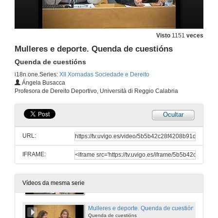
4 de abr. de 2016
Constitucionalismo e xénero
Visto
1151
veces
Conferencia
Mulleres e deporte. Quenda de cuestións
4 de abr. de 2016
Quenda de cuestións
i18n.one.Series:
XII Xornadas Sociedade e Dereito
Quenda de cuestións. Constitucionalismo e xénero
Ángela Busacca
Quenda de cuestións
Profesora de Dereito Deportivo, Università di Reggio Calabria
4 de abr. de 2016
Ocultar
Presentación de Ángela Busacca
URL:
4 de abr. de 2016
IFRAME:
Mulleres e deporte
Conferencia
4 de abr. de 2016
Vídeos da mesma serie
Mulleres e deporte. Quenda de cuestións
Quenda de cuestións