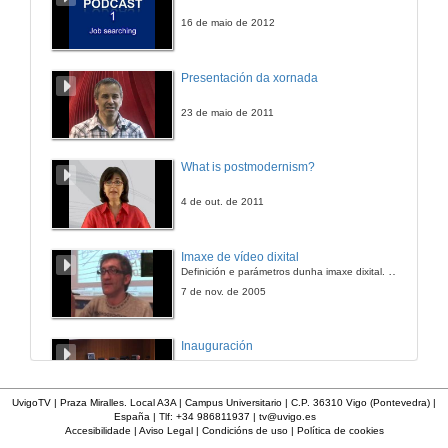
29 de mar. de 2016
16 de maio de 2012
Presentación de José Agustín González-Ares
Presentación da xornada
1 de abr. de 2016
23 de maio de 2011
Os dereitos da muller na Constitución republicana de 1931
What is postmodernism?
Conferencia
1 de abr. de 2016
4 de out. de 2011
Presentación de María José Bravo Bosch
Imaxe de vídeo dixital
Definición e parámetros dunha imaxe dixital. Resolución e Aspecto. Profundidade da cor. Compresión. Frame por segundo. Entrelazado. Campos, cadros
1 de abr. de 2016
7 de nov. de 2005
¿Igualdade de xénero en política?
Inauguración
Conferencia
1 de abr. de 2016
8 de maio de 2010
UvigoTV | Praza Miralles. Local A3A | Campus Universitario | C.P. 36310 Vigo (Pontevedra) |
España | Tlf: +34 986811937 |
tv@uvigo.es
Presentación de Francisca Fernández Prol
Accesibilidade
|
Aviso Legal
|
Condicións de uso
|
Política de cookies
A inserción laboral dos licenciados en Ciencias do Mar: a carreira investigadora