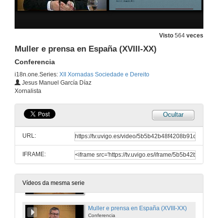
28 de mar. de 2016
Muller, política e igualdade: teitos de cristal
Visto
564
veces
Conferencia
Muller e prensa en España (XVIII-XX)
28 de mar. de 2016
Conferencia
i18n.one.Series:
XII Xornadas Sociedade e Dereito
Ultimas novidades procesual en materia de violencia de xénero
Jesus Manuel García Díaz
Conferencia
Xornalista
28 de mar. de 2016
Ocultar
A proba de ADN en violencia sexual
Conferencia
URL:
28 de mar. de 2016
IFRAME:
Presentación de Jesus Manuel García Díaz
28 de mar. de 2016
Vídeos da mesma serie
Muller e prensa en España (XVIII-XX)
Conferencia