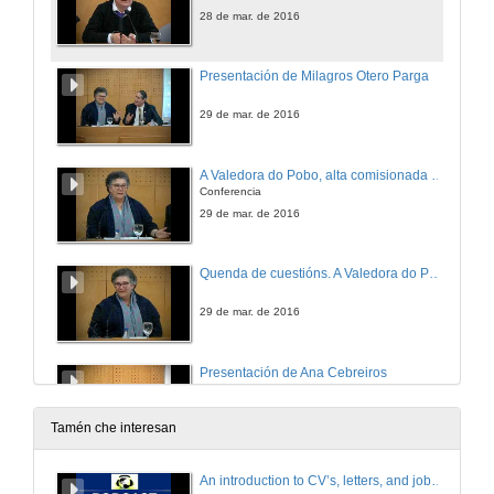
28 de mar. de 2016
Presentación de Milagros Otero Parga
29 de mar. de 2016
A Valedora do Pobo, alta comisionada para a defensa dos dereitos humanos
Conferencia
29 de mar. de 2016
Quenda de cuestións. A Valedora do Pobo, alta comisionada para a defensa dos dereitos humanos
29 de mar. de 2016
Presentación de Ana Cebreiros
29 de mar. de 2016
Tamén che interesan
Do político ó social: Actividades da Falanxe feminina durante o franquismo
An introduction to CV’s, letters, and job searching
Conferencia