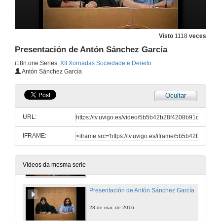
XII Xornadas Sociedade e Dereito. Acto de Inauguracion
28 de mar. de 2016
Visto
1118
veces
Presentación de Antón Sánchez García
Presentación de Pilar López-Guerrero Vázquez
i18n.one.Series:
XII Xornadas Sociedade e Dereito
Antón Sánchez García
28 de mar. de 2016
Ocultar
As mulleres e a execución de penas privativas de liberdade
Conferencia
URL:
28 de mar. de 2016
IFRAME:
Quenda de cuestións. As mulleres e a execución de penas privativas de liberdade
Quenda de cuestións
28 de mar. de 2016
Vídeos da mesma serie
Presentación de Antón Sánchez García
28 de mar. de 2016