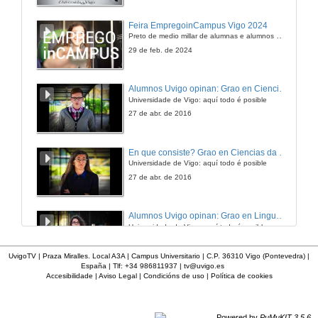
Presentación de Milagros Otero Parga
Feira EmpregoinCampus Vigo 2024
Preto de medio millar de alumnas e alumnos buscan coñecer máis de preto as oportunidades que lles achegan as arredor de medio cento de empresas que participan na edición viguesa da feira. Xunto coa visita aos stands, durante a feria desenvólvense varias actividades complementarias, como obradoiros, conversas, mesas redondas ou o pasaporte de empregabilidade, un espazo no que poderán recibir asesoramento sobre o seu CV.
29 de mar. de 2016
29 de feb. de 2024
A Valedora do Pobo, alta comisionada para a defensa dos dereitos humanos
Alumnos Uvigo opinan: Grao en Ciencias da Linguaxe e Estudos Literarios
Conferencia
Universidade de Vigo: aquí todo é posible
29 de mar. de 2016
27 de abr. de 2016
Quenda de cuestións. A Valedora do Pobo, alta comisionada para a defensa dos dereitos humanos
En que consiste? Grao en Ciencias da Linguaxe e Estudos Literarios
Universidade de Vigo: aquí todo é posible
29 de mar. de 2016
27 de abr. de 2016
Presentación de Ana Cebreiros
Alumnos Uvigo opinan: Grao en Linguas Estranxeiras
Universidade de Vigo: aquí todo é posible
29 de mar. de 2016
27 de abr. de 2016
UvigoTV | Praza Miralles. Local A3A | Campus Universitario | C.P. 36310 Vigo (Pontevedra) |
España | Tlf: +34 986811937 |
tv@uvigo.es
Do político ó social: Actividades da Falanxe feminina durante o franquismo
Accesibilidade
|
Aviso Legal
|
Condicións de uso
|
Política de cookies
Alumnos Uvigo opinan: Grao en Linguas Estranxeiras
Conferencia
Universidade de Vigo: aquí todo é posible
29 de mar. de 2016
27 de abr. de 2016
Powered by
PuMuKIT 3.5.6