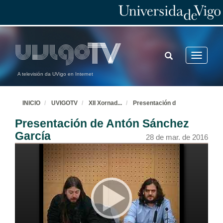
TOGGLE
Toggle
SEARCH
navigatio
A televisión da UVigo en Internet
INICIO
UVIGOTV
XII Xornad
...
Presentación d
Presentación de Antón Sánchez
García
28 de mar. de 2016