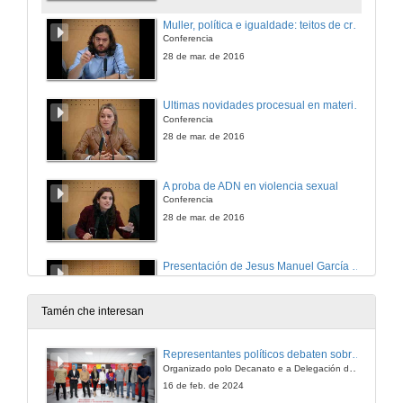
Muller, política e igualdade: teitos de cristal
Conferencia
28 de mar. de 2016
Ultimas novidades procesual en materia de violencia de xénero
Conferencia
28 de mar. de 2016
A proba de ADN en violencia sexual
Conferencia
28 de mar. de 2016
Presentación de Jesus Manuel García Díaz
28 de mar. de 2016
Tamén che interesan
Muller e prensa en España (XVIII-XX)
Representantes políticos debaten sobre educación e xuventude no campus de Pontevedra
Conferencia
Organizado polo Decanato e a Delegación de Alumnado de Dirección e Xestión Pública e coa participación de candidatos de PP, BNG, PSOE, Sumar e Podemos
28 de mar. de 2016
16 de feb. de 2024