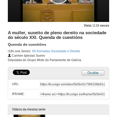
O papel do dereito administrativo na consecución da igualdade entre homes e mulleres
Conferencia
4 de abr. de 2016
Visto
1138
veces
O papel do dereito administrativo na consecución da igualdade entre homes e mulleres. Quenda de cuestións
A muller, suxeito de pleno dereito na sociedade
Quenda de cuestións
do século XXI. Quenda de cuestións
4 de abr. de 2016
Quenda de cuestións
i18n.one.Series:
XII Xornadas Sociedade e Dereito
Presentación de Carla Casanueva Muruais
Carmen Iglesias Sueiro
Deputada do Grupo Mixto do Parlamento de Galicia
4 de abr. de 2016
Ocultar
Os informes de impacto de xénero
Conferencia
URL:
4 de abr. de 2016
IFRAME:
Presentación de Patricia Calvo López
Vídeos da mesma serie
4 de abr. de 2016