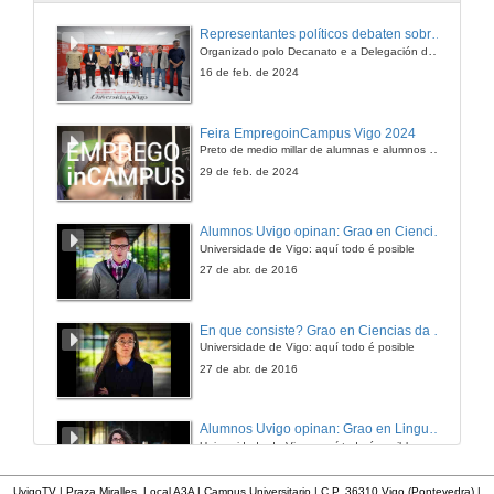
Representantes políticos debaten sobre educación e xuventude no campus de Pontevedra
Organizado polo Decanato e a Delegación de Alumnado de Dirección e Xestión Pública e coa participación de candidatos de PP, BNG, PSOE, Sumar e Podemos
16 de feb. de 2024
Feira EmpregoinCampus Vigo 2024
Preto de medio millar de alumnas e alumnos buscan coñecer máis de preto as oportunidades que lles achegan as arredor de medio cento de empresas que participan na edición viguesa da feira. Xunto coa visita aos stands, durante a feria desenvólvense varias actividades complementarias, como obradoiros, conversas, mesas redondas ou o pasaporte de empregabilidade, un espazo no que poderán recibir asesoramento sobre o seu CV.
29 de feb. de 2024
Alumnos Uvigo opinan: Grao en Ciencias da Linguaxe e Estudos Literarios
Universidade de Vigo: aquí todo é posible
27 de abr. de 2016
En que consiste? Grao en Ciencias da Linguaxe e Estudos Literarios
Universidade de Vigo: aquí todo é posible
27 de abr. de 2016
Alumnos Uvigo opinan: Grao en Linguas Estranxeiras
Universidade de Vigo: aquí todo é posible
27 de abr. de 2016
UvigoTV | Praza Miralles. Local A3A | Campus Universitario | C.P. 36310 Vigo (Pontevedra) |