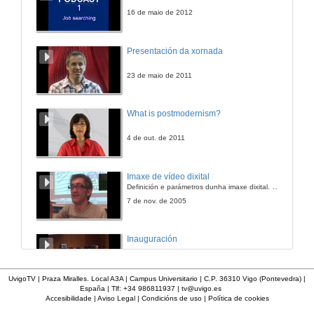
29 de mar. de 2016
16 de maio de 2012
A Valedora do Pobo, alta comisionada para a defensa dos dereitos humanos
Presentación da xornada
Conferencia
29 de mar. de 2016
23 de maio de 2011
Quenda de cuestións. A Valedora do Pobo, alta comisionada para a defensa dos dereitos humanos
What is postmodernism?
29 de mar. de 2016
4 de out. de 2011
Presentación de Ana Cebreiros
Imaxe de vídeo dixital
Definición e parámetros dunha imaxe dixital. Resolución e Aspecto. Profundidade da cor. Compresión. Frame por segundo. Entrelazado. Campos, cadros
29 de mar. de 2016
7 de nov. de 2005
Do político ó social: Actividades da Falanxe feminina durante o franquismo
Inauguración
Conferencia
29 de mar. de 2016
8 de maio de 2010
UvigoTV | Praza Miralles. Local A3A | Campus Universitario | C.P. 36310 Vigo (Pontevedra) |
España | Tlf: +34 986811937 |
tv@uvigo.es
Presentación de José Agustín González-Ares
Accesibilidade
|
Aviso Legal
|
Condicións de uso
|
Política de cookies
A inserción laboral dos licenciados en Ciencias do Mar: a carreira investigadora