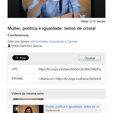
28 de mar. de 2016
Presentación de Pilar López-Guerrero Vázquez
Visto
1176
veces
28 de mar. de 2016
Muller, política e igualdade: teitos de cristal
Conferencia
As mulleres e a execución de penas privativas de liberdade
i18n.one.Series:
XII Xornadas Sociedade e Dereito
Conferencia
Antón Sánchez García
28 de mar. de 2016
Ocultar
Quenda de cuestións. As mulleres e a execución de penas privativas de liberdade
Quenda de cuestións
URL:
28 de mar. de 2016
IFRAME:
Presentación de Antón Sánchez García
28 de mar. de 2016
Vídeos da mesma serie
Muller, política e igualdade: teitos de cristal
Conferencia