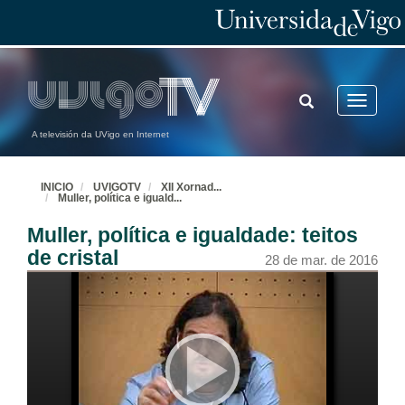
TOGGLE
Toggle
SEARCH
navigatio
A televisión da UVigo en Internet
INICIO
UVIGOTV
XII Xornad
...
Muller, política e iguald
...
Muller, política e igualdade: teitos
de cristal
28 de mar. de 2016
XII Xornadas Sociedade e Dereito. Acto de Inauguracion