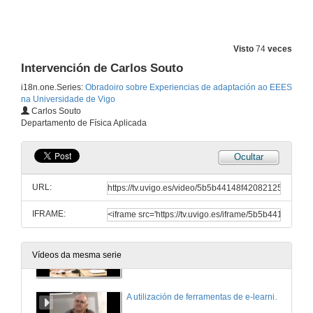
Visto
74
veces
Intervención de Carlos Souto
i18n.one.Series:
Obradoiro sobre Experiencias de adaptación ao EEES
na Universidade de Vigo
Carlos Souto
Departamento de Física Aplicada
Ocultar
Presentación e inauguración do Obradoiro
URL:
19 de out. de 2005
IFRAME:
A medición do esforzo de aprendizaxe dos nosos alumnos: unha experiencia concreta en Economía Financeira e Contabilidade
Vídeos da mesma serie
19 de out. de 2005
A utilización de ferramentas de e-learning e a valoración do traballo do estudante no contexto do EEES