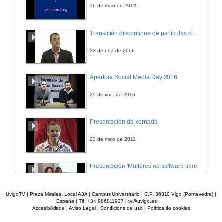
16 de maio de 2012
Transición discontinua de partículas de microgel termosensible
22 de nov. de 2006
Apertura Social Media Day 2016
25 de xan. de 2016
Presentación da xornada
23 de maio de 2011
Presentación 'Mulleres no software libre'
19 de out. de 2011
UvigoTV | Praza Miralles. Local A3A | Campus Universitario | C.P. 36310 Vigo (Pontevedra) |
España | Tlf: +34 986811937 |
tv@uvigo.es
Accesibilidade
|
Aviso Legal
|
Condicións de uso
|
Política de cookies
Imaxe de vídeo dixital
Definición e parámetros dunha imaxe dixital. Resolución e Aspecto. Profundidade da cor. Compresión. Frame por segundo. Entrelazado. Campos, cadros