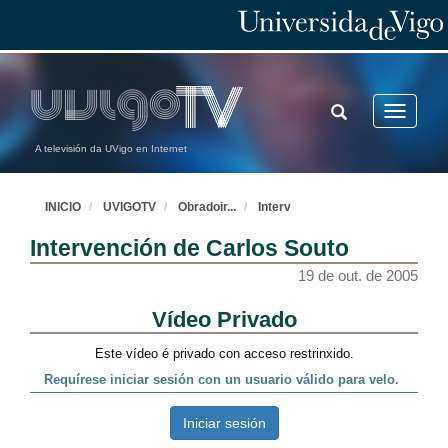
TOGGLE
Toggle
SEARCH
navigatio
A televisión da UVigo en Internet
INICIO
UVIGOTV
Obradoir
...
Interv
Intervención de Carlos Souto
19 de out. de 2005