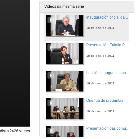
16 de dec. de 2011
Vídeos da mesma serie
Inauguración oficial da Xornada polo vicerreitor de Alumnado, Docencia e Calidade
16 de dec. de 2011
Presentación Eulalia Perez Sedeño
16 de dec. de 2011
Lección inaugural impartida por Eulalia Pérez Sedeño, investigadora do CSIC titulada “Innovación educativa, xénero e innovación oculta”
16 de dec. de 2011
Quenda de preguntas
16 de dec. de 2011
Presentación das comunicacións do Ámbito Xurídico-Social
Visto
2426
veces
16 de dec. de 2011