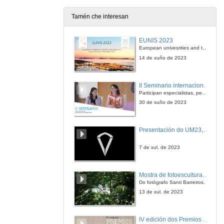
Tamén che interesan
A igualdade e non discriminación por razón de xénero na docencia de Dereito Constitucional: unha aprendizaxe e actitud para toda a vida,
EUNIS 2023
16 de dec. de 2011
European univesrities and the digital transformation: challenges and opportunities ahead
14 de xuño de 2023
Quenda de preguntas
II Seminario internacional de pensamento contemporáneo. Pensar o Antropoceno
16 de dec. de 2011
Participan especialistas, pensadores e pensadoras que traballan desde hai anos sobre temas de pensamento contemporáneo en universidades de Estados Unidos, Reino Unido, Canadá, México e España.
30 de xuño de 2023
Aplicación dunha perspectiva de xénero ás prácticas das asignaturas Dirección de Recursos Humanos e Fundamentos de Administración do Grao en Administración e Dirección de Empresas
Presentación do UM23, o novo monopraza de UVigo Motorsport
16 de dec. de 2011
7 de xul. de 2023
Quenda de preguntas
Mostra de fotoesculturas Overtraz
16 de dec. de 2011
Do fotógrafo Santi Barreiros e o escultor Nito Contreras.
13 de xul. de 2023
A introdución da perspectiva de xénero na docencia a través da asignatura: Gobernos locais do Grao de Dirección e Xestión da Administración Pública
IV edición dos Premios Consello Social UVigo Humana
16 de dec. de 2011