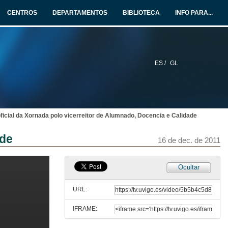
CENTROS
DEPARTAMENTOS
BIBLIOTECA
INFO PARA...
ES /
GL
ficial da Xornada polo vicerreitor de Alumnado, Docencia e Calidade
ade
16 de dec. de 2011
Ocultar
URL:
IFRAME:
Presentación