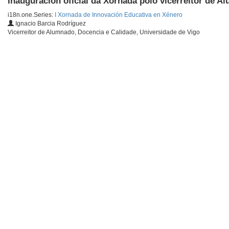
Inauguración oficial da Xornada polo vicerreitor de A
i18n.one.Series:
I Xornada de Innovación Educativa en Xénero
Ignacio Barcia Rodríguez
Vicerreitor de Alumnado, Docencia e Calidade, Universidade de Vigo