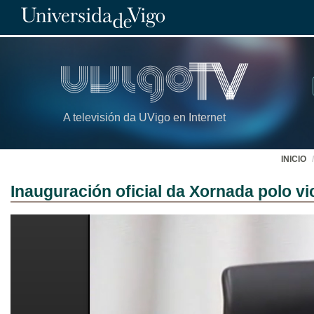
A televisión da UVigo en Internet
INICIO
Inauguración oficial da Xornada polo v