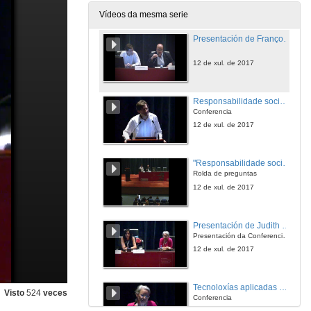
12 de xul. de 2017
Vídeos da mesma serie
Presentación de François Vallaeys
12 de xul. de 2017
Responsabilidade social Universitaria en Latinoamérica: un marco político e de Xestión para a innovación universitaria
Conferencia
12 de xul. de 2017
"Responsabilidade social Universitaria en Latinoamérica: un marco político e de Xestión para a innovación universitaria
Rolda de preguntas
12 de xul. de 2017
Presentación de Judith Kalman
Presentación da Conferenciante
12 de xul. de 2017
Tecnoloxías aplicadas á educación
Visto
524
veces
Conferencia