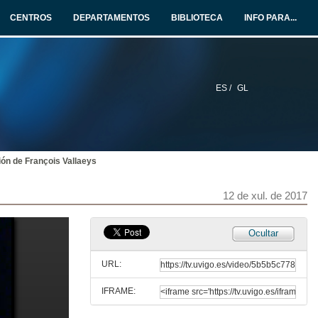
12 de xul. de 2017
CENTROS
DEPARTAMENTOS
BIBLIOTECA
INFO PARA...
Presentación de Ronald Barnett
Apertura do Eixe I
12 de xul. de 2017
ES /
GL
The Coming of the Ecological Learner
Conference
12 de xul. de 2017
ón de François Vallaeys
Deseño curricular e pedagóxico
Conferencia
12 de xul. de 2017
12 de xul. de 2017
The Coming of the Ecological Learner
Ocultar
Question Time
12 de xul. de 2017
URL:
IFRAME:
Deseño curricular e pedagóxico
Rolda de preguntas