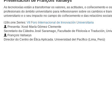
Presentación de François Vallaeys
As tecnoloxías están a transformar os valores, as actitudes, o coñecemento e os 
profesionais do ámbito universitario para reflexionaren sobre os cambios e tr
universitario e o seu impacto no campo do coñecemento e das relacións sociais.
i18n.one.Series:
VII Foro Internacional de Innovación Universitaria
Presenta: Xosé María Gómez Clemente
Secretario da Cátedra José Saramago, Facultade de Filoloxía e Tradución, Uni
François Vallaeys
Director do Centro de Ética Aplicada. Universidad del Pacífico (Lima, Perú)