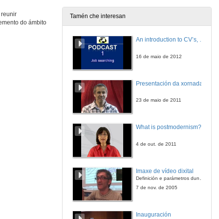
12 de xul. de 2017
 reunir
Tamén che interesan
vemento do ámbito
Tecnoloxías aplicadas á educación
Rolda de preguntas
An introduction to CV’s, letters, and job searching
12 de xul. de 2017
16 de maio de 2012
Presentación de Miquel Martínez
Presentación do Conferenciante
Presentación da xornada
13 de xul. de 2017
23 de maio de 2011
Compromiso social da universidade na formación ética dos estudantes
Conferencia
What is postmodernism?
13 de xul. de 2017
4 de out. de 2011
Compromiso social da universidade na formación ética dos estudantes
Rolda de preguntas
Imaxe de vídeo dixital
13 de xul. de 2017
Definición e parámetros dunha imaxe dixital. Resolución e Aspecto. Profundidade da cor. Compresión. Frame por segundo. Entrelazado. Campos, cadros
7 de nov. de 2005
Presentación de Wen Jun
Inauguración
13 de xul. de 2017