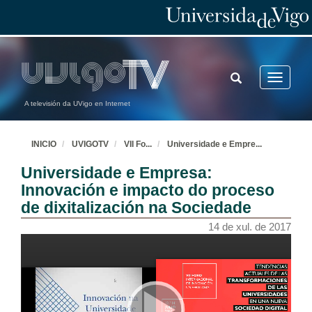
TOGGLE
Toggle
SEARCH
navigatio
A televisión da UVigo en Internet
INICIO
UVIGOTV
VII Fo
...
Universidade e Empre
...
Universidade e Empresa:
Innovación e impacto do proceso
de dixitalización na Sociedade
14 de xul. de 2017